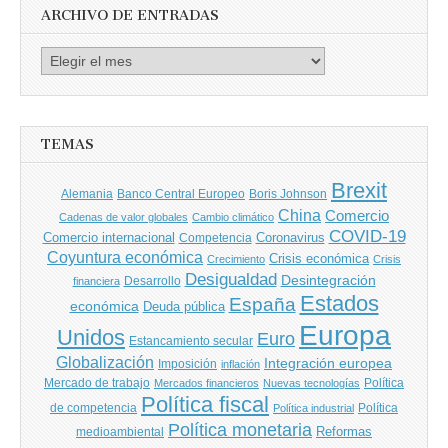
ARCHIVO DE ENTRADAS
Archivo
de
entradas
TEMAS
Brexit
Banco Central Europeo
Boris Johnson
Alemania
China
Comercio
Cadenas de valor globales
Cambio climático
COVID-19
Comercio internacional
Coronavirus
Competencia
Coyuntura económica
Crisis económica
Crecimiento
Crisis
Desigualdad
Desintegración
financiera
Desarrollo
Estados
España
económica
Deuda pública
Europa
Unidos
Euro
Estancamiento secular
Globalización
Integración europea
Imposición
inflación
Mercado de trabajo
Política
Mercados financieros
Nuevas tecnologías
Política fiscal
de competencia
Política
Política industrial
Política monetaria
Reformas
medioambiental