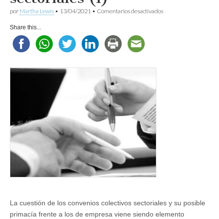
en
por
Martha Lewis
•
13/04/2021
•
Comentarios desactivados
A
vueltas
Share this...
con
los
convenios
sectoriales
(I)
La cuestión de los convenios colectivos sectoriales y su posible
primacía frente a los de empresa viene siendo elemento