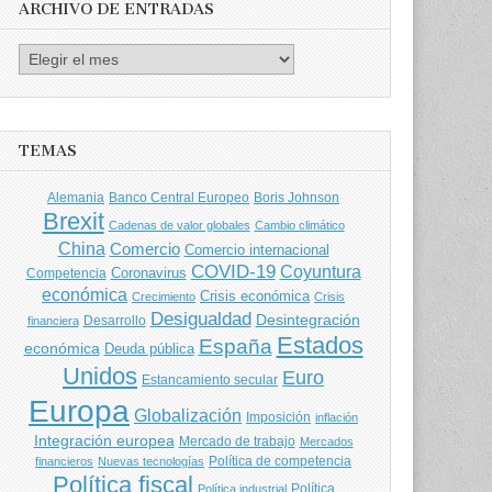
ARCHIVO DE ENTRADAS
Archivo
de
entradas
TEMAS
Banco Central Europeo
Boris Johnson
Alemania
Brexit
Cadenas de valor globales
Cambio climático
China
Comercio
Comercio internacional
COVID-19
Coyuntura
Coronavirus
Competencia
económica
Crisis económica
Crecimiento
Crisis
Desigualdad
Desintegración
financiera
Desarrollo
Estados
España
económica
Deuda pública
Unidos
Euro
Estancamiento secular
Europa
Globalización
Imposición
inflación
Integración europea
Mercado de trabajo
Mercados
Política de competencia
financieros
Nuevas tecnologías
Política fiscal
Política
Política industrial