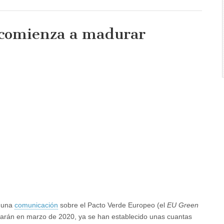
 comienza a madurar
a
r
ó una
comunicación
sobre el Pacto Verde Europeo (el
EU Green
tarán en marzo de 2020, ya se han establecido unas cuantas