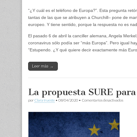
“¿Y cuál es el teléfono de Europa?”. Esta pregunta retó
tantas de las que se atribuyen a Churchill– pone de mani
europeo. Y tiene sentido, porque la respuesta no es nad
El pasado 6 de abril la canciller alemana, Angela Merkel,
coronavirus sólo podía ser “más Europa”. Pero igual hay
“Estupendo. ¿Y qué quiere decir exactamente más Eur
Leer más →
La propuesta SURE para l
en
por
Clara Irueste
•
08/04/2020
•
Comentarios desactivados
La
propues
SURE
para
la
crisis
del