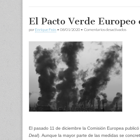
El Pacto Verde Europeo
en
por
Enrique Feás
•
08/01/2020
•
Comentarios desactivados
El
Pacto
Verde
Europeo
comienz
a
madura
El pasado 11 de diciembre la Comisión Europea public
Deal
). Aunque la mayor parte de las medidas se concre