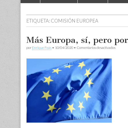
to
menu
content
ETIQUETA:
COMISIÓN EUROPEA
Más Europa, sí, pero por
en
por
Enrique Feás
•
10/04/2020
•
Comentarios desactivados
Más
Europa,
sí,
pero
por
mayoría
cualifica