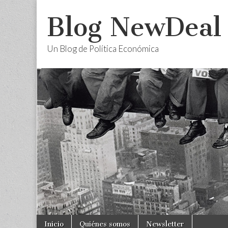
Blog NewDeal
Un Blog de Política Económica
Skip
Main
Inicio
Quiénes somos
Newsletter