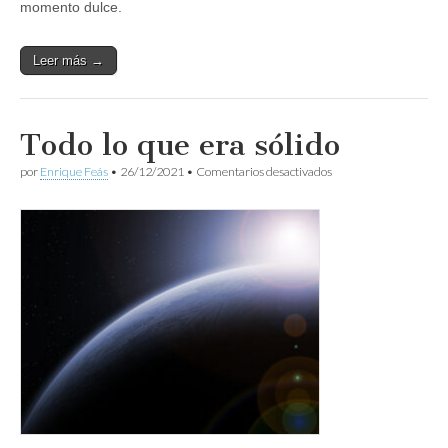
momento dulce.
Leer más →
Todo lo que era sólido
en
por
Enrique Feás
•
26/12/2021
•
Comentarios desactivados
Todo
lo
que
era
sólido