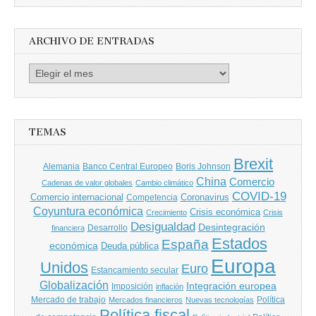
Autores
ARCHIVO DE ENTRADAS
Archivo
de
entradas
TEMAS
Brexit
Banco Central Europeo
Boris Johnson
Alemania
China
Comercio
Cadenas de valor globales
Cambio climático
COVID-19
Comercio internacional
Coronavirus
Competencia
Coyuntura económica
Crisis económica
Crecimiento
Crisis
Desigualdad
Desintegración
financiera
Desarrollo
Estados
España
económica
Deuda pública
Europa
Unidos
Euro
Estancamiento secular
Globalización
Integración europea
Imposición
inflación
Mercado de trabajo
Política
Mercados financieros
Nuevas tecnologías
Política fiscal