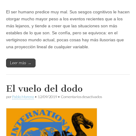
El ser humano predice muy mal. Sus sesgos cognitivos le hacen
otorgar mucho mayor peso a los eventos recientes que a los
más lejanos, y tiende a creer que las situaciones son más
estables de lo que son. Se confía, pero se equivoca: en el
vertiginoso mundo actual, pocas cosas hay más ilusorias que
una proyección lineal de cualquier variable.
Leer más →
El vuelo del dodo
en
por
Pablo Moreno
•
12/09/2019
•
Comentarios desactivados
El
vuelo
del
dodo