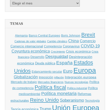
Archivo
de
entradas
TEMAS
Brexit
Banco Central Europeo
Boris Johnson
Alemania
China
Comercio
Cadenas de valor globales
Cambio climático
COVID-19
Comercio internacional
Coronavirus
Competencia
Coyuntura económica
Crisis económica
Crecimiento
Crisis
Desigualdad
Desintegración
financiera
Desarrollo
Estados
España
económica
Deuda pública
Europa
Unidos
Euro
Estancamiento secular
Globalización
Integración europea
Imposición
inflación
Mercado de trabajo
Política
Mercados financieros
Nuevas tecnologías
Política fiscal
de competencia
Política
Política industrial
Política monetaria
Reformas
medioambiental
Reino Unido
Soberanismo
estructurales
Tecnología
Unión Europea
Trump
Teoría económica