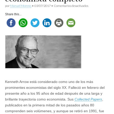
en
por
Manuel Moreno
•
03/07/2017
•
Comentarios desactivados
Kenneth
J.
Share this...
Arrow,
el
economista
completo
Kenneth Arrow está considerado como uno de los más
prominentes economistas del siglo XX. Falleció en febrero del
presente año a los 95 años de edad después de una larga y
brillante trayectoria como economista. Sus
Collected Papers
,
publicados en la primera mitad de los pasados años 80
comprenden seis volúmenes, y aunque se retiró en 1991, fue