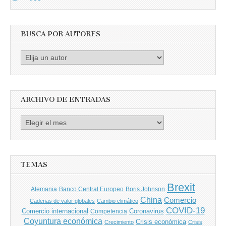
BUSCA POR AUTORES
Busca
por
Autores
ARCHIVO DE ENTRADAS
Archivo
de
entradas
TEMAS
Brexit
Banco Central Europeo
Boris Johnson
Alemania
China
Comercio
Cadenas de valor globales
Cambio climático
COVID-19
Comercio internacional
Coronavirus
Competencia
Coyuntura económica
Crisis económica
Crecimiento
Crisis