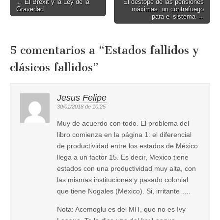
Post
← El Brexit y la Ley de la
El destope de las pensiones
Gravedad
máximas: un contrafuego
navigation
para el sistema →
5 comentarios a “
Estados fallidos y
clásicos fallidos
”
Jesus Felipe
30/01/2018 de 10:25
Muy de acuerdo con todo. El problema del
libro comienza en la página 1: el diferencial
de productividad entre los estados de México
llega a un factor 15. Es decir, Mexico tiene
estados con una productividad muy alta, con
las mismas instituciones y pasado colonial
que tiene Nogales (Mexico). Si, irritante…..
Nota: Acemoglu es del MIT, que no es Ivy