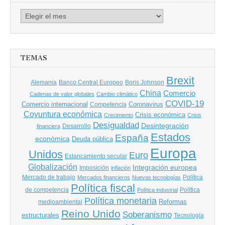
Archivo
de
entradas
TEMAS
Brexit
Banco Central Europeo
Boris Johnson
Alemania
China
Comercio
Cadenas de valor globales
Cambio climático
COVID-19
Comercio internacional
Coronavirus
Competencia
Coyuntura económica
Crisis económica
Crecimiento
Crisis
Desigualdad
Desintegración
financiera
Desarrollo
Estados
España
económica
Deuda pública
Europa
Unidos
Euro
Estancamiento secular
Globalización
Integración europea
Imposición
inflación
Mercado de trabajo
Política
Mercados financieros
Nuevas tecnologías
Política fiscal
de competencia
Política
Política industrial
Política monetaria
Reformas
medioambiental
Reino Unido
Soberanismo
estructurales
Tecnología