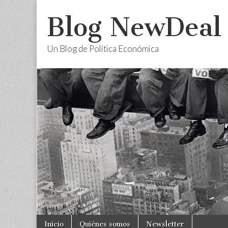
Blog NewDeal
Un Blog de Política Económica
Skip
Main
Inicio
Quiénes somos
Newsletter