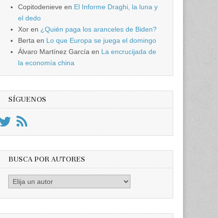
Copitodenieve
en
El Informe Draghi, la luna y
el dedo
Xor
en
¿Quién paga los aranceles de Biden?
Berta
en
Lo que Europa se juega el domingo
Álvaro Martínez García
en
La encrucijada de
la economía china
SÍGUENOS
BUSCA POR AUTORES
Busca
por
Autores