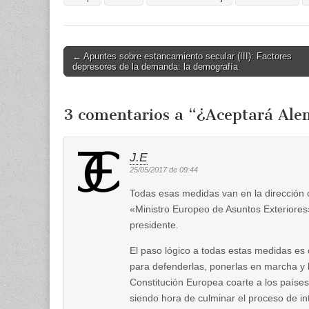
Post
← Apuntes sobre estancamiento secular (III): Factores
depresores de la demanda: la demografía
navigation
3 comentarios a “
¿Aceptará Ale
J.E
25/05/2017 de 09:44
Todas esas medidas van en la dirección c
«Ministro Europeo de Asuntos Exteriore
presidente.
El paso lógico a todas estas medidas e
para defenderlas, ponerlas en marcha y lle
Constitución Europea coarte a los paíse
siendo hora de culminar el proceso de in