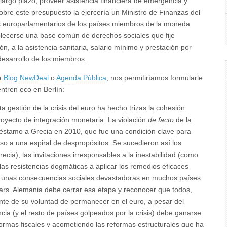
e largo plazo, proveer asistencia financiera de emergencia y
obre este presupuesto la ejercería un Ministro de Finanzas del
os europarlamentarios de los países miembros de la moneda
lecerse una base común de derechos sociales que fije
, a la asistencia sanitaria, salario mínimo y prestación por
desarrollo de los miembros.
ea
Blog NewDeal
o
Agenda Pública
, nos permitiríamos formularle
tren eco en Berlín:
ta gestión de la crisis del euro ha hecho trizas la cohesión
royecto de integración monetaria. La violación
de facto
de la
réstamo a Grecia en 2010, que fue una condición clave para
so a una espiral de despropósitos. Se sucedieron así los
cia), las invitaciones irresponsables a la inestabilidad (como
las resistencias dogmáticas a aplicar los remedios eficaces
ido unas consecuencias sociales devastadoras en muchos países
ars. Alemania debe cerrar esa etapa y reconocer que todos,
nte de su voluntad de permanecer en el euro, a pesar del
ancia (y el resto de países golpeados por la crisis) debe ganarse
 normas fiscales y acometiendo las reformas estructurales que ha