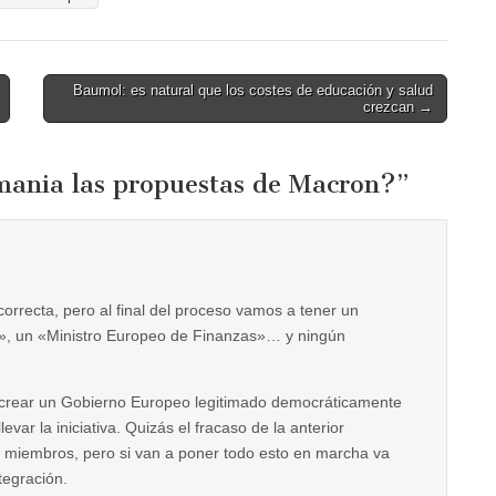
Baumol: es natural que los costes de educación y salud
crezcan →
mania las propuestas de Macron?
”
orrecta, pero al final del proceso vamos a tener un
s», un «Ministro Europeo de Finanzas»… y ningún
s crear un Gobierno Europeo legitimado democráticamente
var la iniciativa. Quizás el fracaso de la anterior
s miembros, pero si van a poner todo esto en marcha va
tegración.