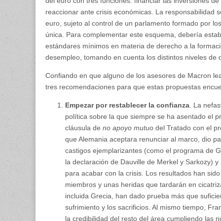
del euro con tres funciones: financiar las inversiones d
reaccionar ante crisis económicas. La responsabilidad s
euro, sujeto al control de un parlamento formado por l
única. Para complementar este esquema, debería estab
estándares mínimos en materia de derecho a la formación
desempleo, tomando en cuenta los distintos niveles de 
Confiando en que alguno de los asesores de Macron l
tres recomendaciones para que estas propuestas encuen
Empezar por restablecer la confianza
. La nefas
política sobre la que siempre se ha asentado el p
cláusula de
no apoyo mutuo
del Tratado con el p
que Alemania aceptara renunciar al marco, dio pa
castigos ejemplarizantes (como el programa de Gre
la declaración de Dauville de Merkel y Sarkozy) y 
para acabar con la crisis. Los resultados han s
miembros y unas heridas que tardarán en cicatriz
incluida Grecia, han dado prueba más que suficie
sufrimiento y los sacrificios. Al mismo tiempo, Fr
la credibilidad del resto del área cumpliendo las