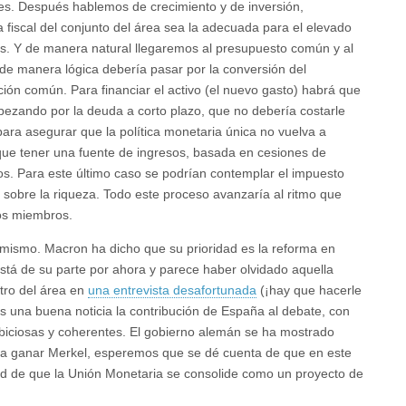
des. Después hablemos de crecimiento y de inversión,
a fiscal del conjunto del área sea la adecuada para el elevado
s. Y de manera natural llegaremos al presupuesto común y al
 de manera lógica debería pasar por la conversión del
ión común. Para financiar el activo (el nuevo gasto) habrá que
pezando por la deuda a corto plazo, que no debería costarle
ara asegurar que la política monetaria única no vuelva a
 que tener una fuente de ingresos, basada en cesiones de
ios. Para este último caso se podrían contemplar el impuesto
 sobre la riqueza. Todo este proceso avanzaría al ritmo que
los miembros.
imismo. Macron ha dicho que su prioridad es la reforma en
está de su parte por ahora y parece haber olvidado aquella
tro del área en
una entrevista desafortunada
(¡hay que hacerle
 una buena noticia la contribución de España al debate, con
biciosas y coherentes. El gobierno alemán se ha mostrado
 a ganar Merkel, esperemos que se dé cuenta de que en este
ad de que la Unión Monetaria se consolide como un proyecto de