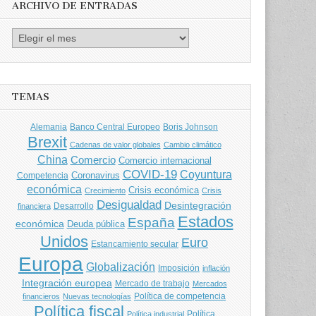
ARCHIVO DE ENTRADAS
Archivo
de
entradas
TEMAS
Banco Central Europeo
Boris Johnson
Alemania
Brexit
Cadenas de valor globales
Cambio climático
China
Comercio
Comercio internacional
COVID-19
Coyuntura
Coronavirus
Competencia
económica
Crisis económica
Crecimiento
Crisis
Desigualdad
Desintegración
financiera
Desarrollo
Estados
España
económica
Deuda pública
Unidos
Euro
Estancamiento secular
Europa
Globalización
Imposición
inflación
Integración europea
Mercado de trabajo
Mercados
Política de competencia
financieros
Nuevas tecnologías
Política fiscal
Política
Política industrial