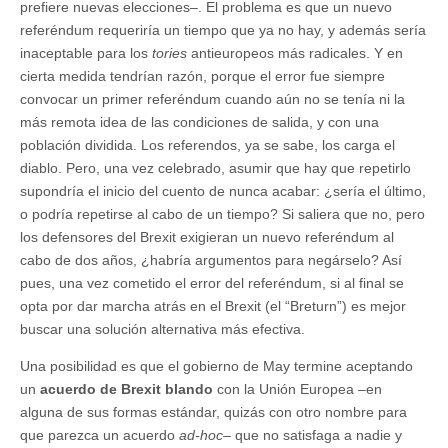
prefiere nuevas elecciones–. El problema es que un nuevo
referéndum requeriría un tiempo que ya no hay, y además sería
inaceptable para los
tories
antieuropeos más radicales. Y en
cierta medida tendrían razón, porque el error fue siempre
convocar un primer referéndum cuando aún no se tenía ni la
más remota idea de las condiciones de salida, y con una
población dividida. Los referendos, ya se sabe, los carga el
diablo. Pero, una vez celebrado, asumir que hay que repetirlo
supondría el inicio del cuento de nunca acabar: ¿sería el último,
o podría repetirse al cabo de un tiempo? Si saliera que no, pero
los defensores del Brexit exigieran un nuevo referéndum al
cabo de dos años, ¿habría argumentos para negárselo? Así
pues, una vez cometido el error del referéndum, si al final se
opta por dar marcha atrás en el Brexit (el “Breturn”) es mejor
buscar una solución alternativa más efectiva.
Una posibilidad es que el gobierno de May termine aceptando
un
acuerdo de Brexit blando
con la Unión Europea –en
alguna de sus formas estándar, quizás con otro nombre para
que parezca un acuerdo
ad-hoc
– que no satisfaga a nadie y