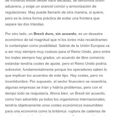
de fronteras existe desde hace décadas, se denomina unión
aduanera, y exige un arancel común y armonización de
regulaciones. May puede llamarlo de otra manera, si quiere,
pero es la única forma práctica de evitar una frontera que
separe las dos Irlandas.
Por otro lado, un
Brexit duro, sin acuerdo
, es un desastre
económico de tal magnitud que ni los
tories
más recalcitrantes
lo contemplan como posibilidad. Salirse de la Unión Europea va
a ser muy siempre muy costoso para el Reino Unido, pero entre
los males siempre hay grados: un acuerdo de libre comercio
estándar tendría costes de ajuste, pero el Reino Unido podría
sobrevivir, fundamentalmente porque los operadores saben lo
que implican los acuerdos de este tipo. Hay costes, pero no
incertidumbre. Por supuesto, el sector financiero se resentiría,
algunas empresas se irían y habría problemas, pero con el
tiempo todo se reajustaría. Ahora bien, un Brexit sin acuerdo,
como han advertido ya todos los organismos internacionales,
tendría objetivamente unos costes económicos inasumibles
para una economía como la británica: ruptura de cadenas de