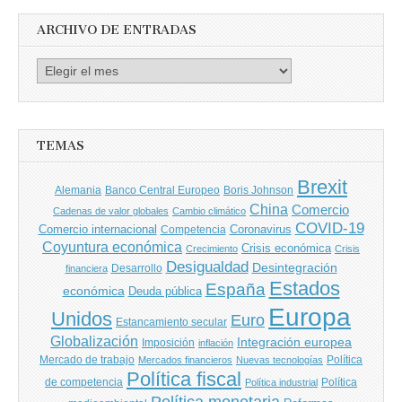
ARCHIVO DE ENTRADAS
Archivo
de
entradas
TEMAS
Brexit
Banco Central Europeo
Boris Johnson
Alemania
China
Comercio
Cadenas de valor globales
Cambio climático
COVID-19
Comercio internacional
Coronavirus
Competencia
Coyuntura económica
Crisis económica
Crecimiento
Crisis
Desigualdad
Desintegración
financiera
Desarrollo
Estados
España
económica
Deuda pública
Europa
Unidos
Euro
Estancamiento secular
Globalización
Integración europea
Imposición
inflación
Mercado de trabajo
Política
Mercados financieros
Nuevas tecnologías
Política fiscal
de competencia
Política
Política industrial
Política monetaria