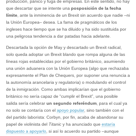
producción, pánico y fuga de empresas. En este sentido, no hay
que descartar que se intente una
posposición de la fecha
límite
, ante la inminencia de un Brexit sin acuerdo que nadie –ni
la Unión Europea– desea. La fama de pragmáticos de los
ingleses hace tiempo que se ha diluido y ha sido sustituida por
una peligrosa tendencia a dar patadas hacia adelante.
Descartada la opción de May y descartado un Brexit radical,
solo queda adoptar un Brexit blando que rompa alguna de las
líneas rojas establecidas por el gobierno británico, asumiendo
una unión aduanera con la Unión Europea (algo que rechazaba
expresamente el Plan de Chequers, por suponer una renuncia a
la autonomía arancelaria y regulatoria) o modulando el control
de la inmigración. Como ambas implicarían que el gobierno
británico no sería capaz de “cumplir el Brexit”, una posible
salida sería celebrar
un segundo referéndum
, para el cual ya
no solo se contaría con el
apoyo popular
, sino también con el
del partido laborista: Corbyn, por fin, acaba de abandonar su
papel de violinista del
Titanic
y ha anunciado que
estaría
dispuesto a apoyarlo
, si así lo acuerdo su partido –aunque