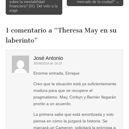
sobre la inestabilidad
mercado de la ciudad? →
navigation
financiera? (III): Del velo a la
soga
1 comentario a “
Theresa May en su
laberinto
”
José Antonio
30/09/2018 de 16:10
Enorme entrada, Enrique
Creo que la situación está ya suficientemente
madura para que se recupere el
pragmatismo. May, Corbyn y Barnier llegarán
pronto a un acuerdo.
La primera sabe que está amortizada y solo
piensa en cómo la juzgará la historia. Se
marcará un Cameron: solicitará la prórroga a