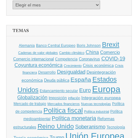
Archivo
de
entradas
TEMAS
Brexit
Banco Central Europeo
Boris Johnson
Alemania
China
Comercio
Cadenas de valor globales
Cambio climático
COVID-19
Comercio internacional
Coronavirus
Competencia
Coyuntura económica
Crisis económica
Crecimiento
Crisis
Desigualdad
Desintegración
financiera
Desarrollo
Estados
España
económica
Deuda pública
Europa
Unidos
Euro
Estancamiento secular
Globalización
Integración europea
Imposición
inflación
Mercado de trabajo
Política
Mercados financieros
Nuevas tecnologías
Política fiscal
de competencia
Política
Política industrial
Política monetaria
Reformas
medioambiental
Reino Unido
Soberanismo
estructurales
Tecnología
Unión Europea
Trump
Teoría económica