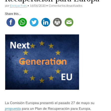
en
por
Enrique Feás
•
16/06/2020
•
Comentarios desactivados
Las
cifras
Share this...
del
Plan
de
Recuperación
para
Europa
La Comisión Europea presentó el pasado 27 de mayo su
propuesta
para un Plan de Recuperación para Europa,