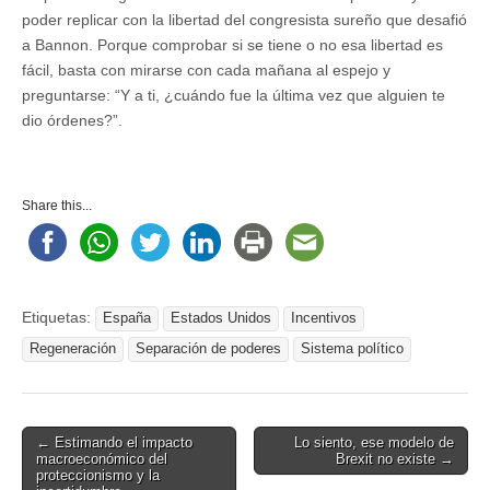
poder replicar con la libertad del congresista sureño que desafió
a Bannon. Porque comprobar si se tiene o no esa libertad es
fácil, basta con mirarse con cada mañana al espejo y
preguntarse: “Y a ti, ¿cuándo fue la última vez que alguien te
dio órdenes?”.
Share this...
Etiquetas:
España
Estados Unidos
Incentivos
Regeneración
Separación de poderes
Sistema político
Post
← Estimando el impacto
Lo siento, ese modelo de
macroeconómico del
Brexit no existe →
navigation
proteccionismo y la