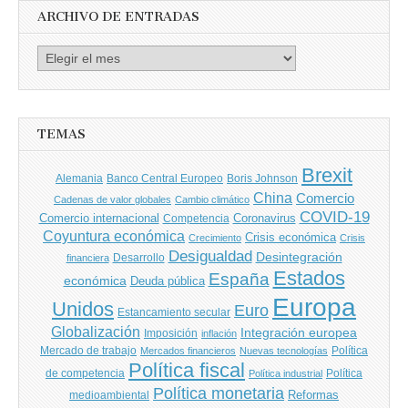
ARCHIVO DE ENTRADAS
Archivo
de
entradas
TEMAS
Brexit
Banco Central Europeo
Boris Johnson
Alemania
China
Comercio
Cadenas de valor globales
Cambio climático
COVID-19
Comercio internacional
Coronavirus
Competencia
Coyuntura económica
Crisis económica
Crecimiento
Crisis
Desigualdad
Desintegración
financiera
Desarrollo
Estados
España
económica
Deuda pública
Europa
Unidos
Euro
Estancamiento secular
Globalización
Integración europea
Imposición
inflación
Mercado de trabajo
Política
Mercados financieros
Nuevas tecnologías
Política fiscal
de competencia
Política
Política industrial
Política monetaria
Reformas
medioambiental