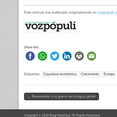
Este artículo fue publicado originalmente en
vozpopuli.
Share this...
Etiquetas:
Coyuntura económica
Crecimiento
Europa
Post
← Bienvenidos a la guerra tecnológica global
navigation
Copyright © 2026
Blog NewDeal
. All Rights Reserved.