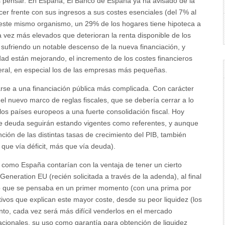
pensar. En España, El Banco de España ya ha avisado de la
er frente con sus ingresos a sus costes esenciales (del 7% al
este mismo organismo, un 29% de los hogares tiene hipoteca a
a vez más elevados que deterioran la renta disponible de los
ufriendo un notable descenso de la nueva financiación, y
dad están mejorando, el incremento de los costes financieros
eral, en especial los de las empresas más pequeñas.
se a una financiación pública más complicada. Con carácter
 el nuevo marco de reglas fiscales, que se debería cerrar a lo
los países europeos a una fuerte consolidación fiscal. Hoy
% de deuda seguirán estando vigentes como referentes, y aunque
ción de las distintas tasas de crecimiento del PIB, también
que vía déficit, más que vía deuda).
 como España contarían con la ventaja de tener un cierto
eration EU (recién solicitada a través de la adenda), al final
lo que se pensaba en un primer momento (con una prima por
vos que explican este mayor coste, desde su peor liquidez (los
to, cada vez será más difícil venderlos en el mercado
cionales, su uso como garantía para obtención de liquidez