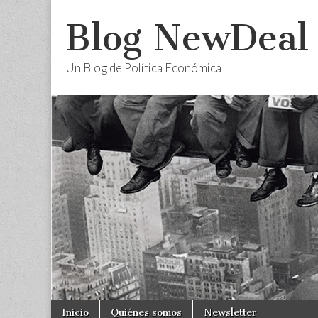
Blog NewDeal
Un Blog de Política Económica
Skip
Main
Inicio
Quiénes somos
Newsletter