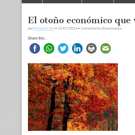
to
menu
content
El otoño económico que 
en
por
Enrique Feás
•
21/07/2023
•
Comentarios desactivados
El
otoño
Share this...
económi
que
viene