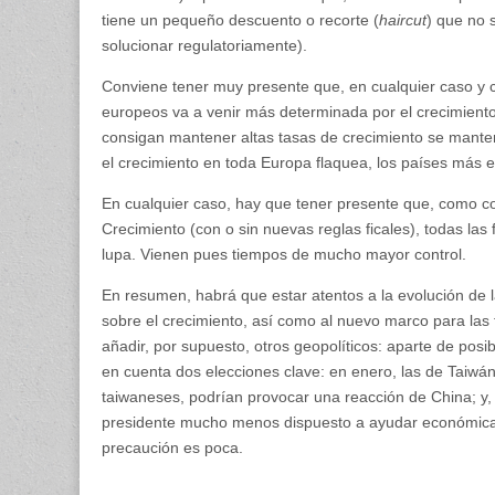
tiene un pequeño descuento o recorte (
haircut
) que no 
solucionar regulatoriamente).
Conviene tener muy presente que, en cualquier caso y co
europeos va a venir más determinada por el crecimiento
consigan mantener altas tasas de crecimiento se mantend
el crecimiento en toda Europa flaquea, los países más 
En cualquier caso, hay que tener presente que, como co
Crecimiento (con o sin nuevas reglas ficales), todas la
lupa. Vienen pues tiempos de mucho mayor control.
En resumen, habrá que estar atentos a la evolución de la
sobre el crecimiento, así como al nuevo marco para las
añadir, por supuesto, otros geopolíticos: aparte de posi
en cuenta dos elecciones clave: en enero, las de Taiwán,
taiwaneses, podrían provocar una reacción de China; y,
presidente mucho menos dispuesto a ayudar económica y 
precaución es poca.