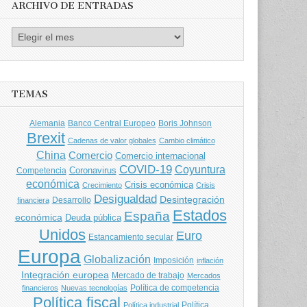
ARCHIVO DE ENTRADAS
Archivo
de
entradas
TEMAS
Banco Central Europeo
Boris Johnson
Alemania
Brexit
Cadenas de valor globales
Cambio climático
China
Comercio
Comercio internacional
COVID-19
Coyuntura
Coronavirus
Competencia
económica
Crisis económica
Crecimiento
Crisis
Desigualdad
Desintegración
financiera
Desarrollo
Estados
España
económica
Deuda pública
Unidos
Euro
Estancamiento secular
Europa
Globalización
Imposición
inflación
Integración europea
Mercado de trabajo
Mercados
Política de competencia
financieros
Nuevas tecnologías
Política fiscal
Política
Política industrial