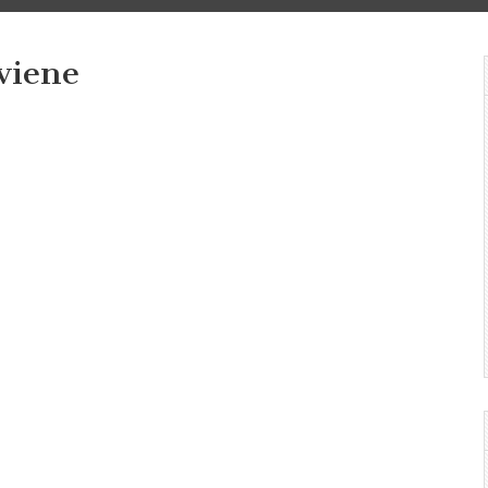
viene
co