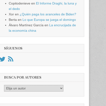
Copitodenieve
en
El Informe Draghi, la luna y
el dedo
Xor
en
¿Quién paga los aranceles de Biden?
Berta
en
Lo que Europa se juega el domingo
Álvaro Martínez García
en
La encrucijada de
la economía china
SÍGUENOS
BUSCA POR AUTORES
Busca
por
Autores