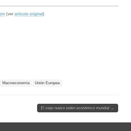
com
(ver
artículo original
)
Macroeconomía
Unión Europea
El viejo nuevo orden económico mundial →