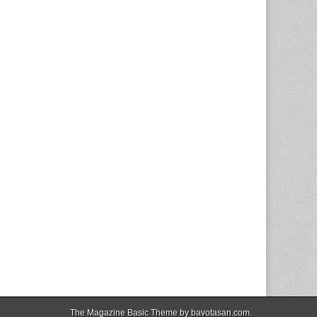
The Magazine Basic Theme by
bavotasan.com
.