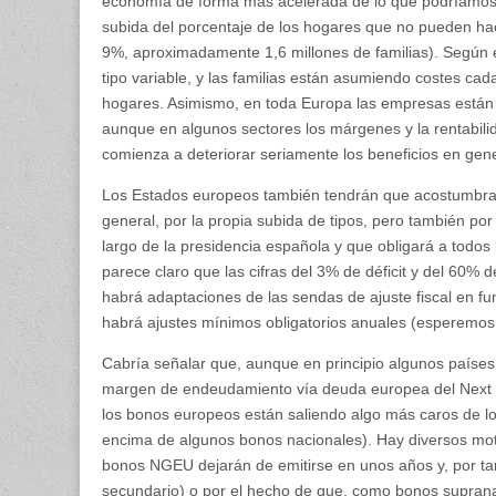
economía de forma más acelerada de lo que podríamos 
subida del porcentaje de los hogares que no pueden hac
9%, aproximadamente 1,6 millones de familias). Según 
tipo variable, y las familias están asumiendo costes cad
hogares. Asimismo, en toda Europa las empresas están s
aunque en algunos sectores los márgenes y la rentabili
comienza a deteriorar seriamente los beneficios en gen
Los Estados europeos también tendrán que acostumbrar
general, por la propia subida de tipos, pero también por
largo de la presidencia española y que obligará a todos 
parece claro que las cifras del 3% de déficit y del 60
habrá adaptaciones de las sendas de ajuste fiscal en fun
habrá ajustes mínimos obligatorios anuales (esperemos 
Cabría señalar que, aunque en principio algunos países
margen de endeudamiento vía deuda europea del Next Gen
los bonos europeos están saliendo algo más caros de 
encima de algunos bonos nacionales). Hay diversos moti
bonos NGEU dejarán de emitirse en unos años y, por tan
secundario) o por el hecho de que, como bonos suprana