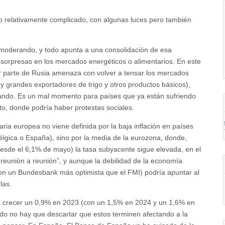
 relativamente complicado, con algunas luces pero también
á moderando, y todo apunta a una consolidación de esa
sorpresas en los mercados energéticos o alimentarios. En este
por parte de Rusia amenaza con volver a tensar los mercados
 y grandes exportadores de trigo y otros productos básicos),
erando. Es un mal momento para países que ya están sufriendo
to, donde podría haber protestas sociales.
aria europea no viene definida por la baja inflación en países
lgica o España), sino por la media de la eurozona, donde,
(desde el 6,1% de mayo) la tasa subyacente sigue elevada, en el
reunión a reunión”, y aunque la debilidad de la economía
con un Bundesbank más optimista que el FMI) podría apuntar al
las.
a crecer un 0,9% en 2023 (con un 1,5% en 2024 y un 1,6% en
endo no hay que descartar que estos terminen afectando a la