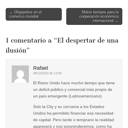
Post
← Oligopolios en el
Malos tiempos para la
comercio mundial
cooperación económica
navigation
internacional →
1 comentario a “
El despertar de una
ilusión
”
Rafael
08/12/2022 de 13:40
El Reino Unido hace mucho tiempo que tiene
un deficit público y comercial más propio de
un país emergente (Latinoamericano).
Solo la City y su cercanía a los Estados
Unidos ha permitido financiar esa necesidad
de capital. Pero tarde o temprano la realidad
aparecerá y nos sorprenderemos, como ha