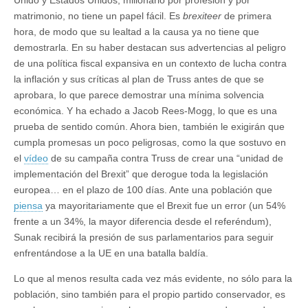
Unido y Estados Unidos, millonario por profesión y por
matrimonio, no tiene un papel fácil. Es
brexiteer
de primera
hora, de modo que su lealtad a la causa ya no tiene que
demostrarla. En su haber destacan sus advertencias al peligro
de una política fiscal expansiva en un contexto de lucha contra
la inflación y sus críticas al plan de Truss antes de que se
aprobara, lo que parece demostrar una mínima solvencia
económica. Y ha echado a Jacob Rees-Mogg, lo que es una
prueba de sentido común. Ahora bien, también le exigirán que
cumpla promesas un poco peligrosas, como la que sostuvo en
el
vídeo
de su campaña contra Truss de crear una “unidad de
implementación del Brexit” que derogue toda la legislación
europea… en el plazo de 100 días. Ante una población que
piensa
ya mayoritariamente que el Brexit fue un error (un 54%
frente a un 34%, la mayor diferencia desde el referéndum),
Sunak recibirá la presión de sus parlamentarios para seguir
enfrentándose a la UE en una batalla baldía.
Lo que al menos resulta cada vez más evidente, no sólo para la
población, sino también para el propio partido conservador, es