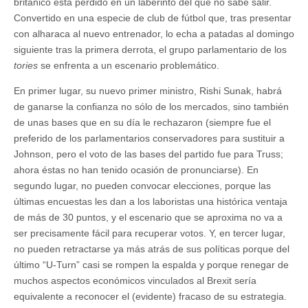
británico está perdido en un laberinto del que no sabe salir.
Convertido en una especie de club de fútbol que, tras presentar
con alharaca al nuevo entrenador, lo echa a patadas al domingo
siguiente tras la primera derrota, el grupo parlamentario de los
tories
se enfrenta a un escenario problemático.
En primer lugar, su nuevo primer ministro, Rishi Sunak, habrá
de ganarse la confianza no sólo de los mercados, sino también
de unas bases que en su día le rechazaron (siempre fue el
preferido de los parlamentarios conservadores para sustituir a
Johnson, pero el voto de las bases del partido fue para Truss;
ahora éstas no han tenido ocasión de pronunciarse). En
segundo lugar, no pueden convocar elecciones, porque las
últimas encuestas les dan a los laboristas una histórica ventaja
de más de 30 puntos, y el escenario que se aproxima no va a
ser precisamente fácil para recuperar votos. Y, en tercer lugar,
no pueden retractarse ya más atrás de sus políticas porque del
último “U-Turn” casi se rompen la espalda y porque renegar de
muchos aspectos económicos vinculados al Brexit sería
equivalente a reconocer el (evidente) fracaso de su estrategia.