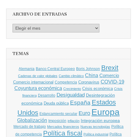
Autores
ARCHIVO DE ENTRADAS
Archivo
de
entradas
TEMAS
Brexit
Banco Central Europeo
Boris Johnson
Alemania
China
Comercio
Cadenas de valor globales
Cambio climático
COVID-19
Comercio internacional
Coronavirus
Competencia
Coyuntura económica
Crisis económica
Crecimiento
Crisis
Desigualdad
Desintegración
financiera
Desarrollo
Estados
España
económica
Deuda pública
Europa
Unidos
Euro
Estancamiento secular
Globalización
Integración europea
Imposición
inflación
Mercado de trabajo
Política
Mercados financieros
Nuevas tecnologías
Política fiscal
de competencia
Política
Política industrial