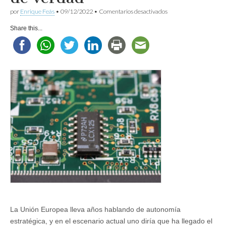
en
por
Enrique Feás
•
09/12/2022
•
Comentarios desactivados
Autonomía
estratégica,
Share this...
pero
de
verdad
La Unión Europea lleva años hablando de autonomía
estratégica, y en el escenario actual uno diría que ha llegado el