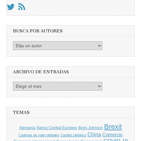
BUSCA POR AUTORES
Busca
por
Autores
ARCHIVO DE ENTRADAS
Archivo
de
entradas
TEMAS
Brexit
Banco Central Europeo
Boris Johnson
Alemania
China
Comercio
Cadenas de valor globales
Cambio climático