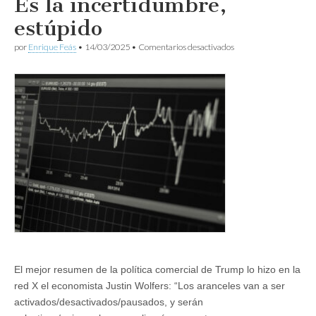
Es la incertidumbre,
estúpido
en
por
Enrique Feás
•
14/03/2025
•
Comentarios desactivados
Es
la
incertidumbre,
estúpido
El mejor resumen de la política comercial de Trump lo hizo en la
red X el economista Justin Wolfers: “Los aranceles van a ser
activados/desactivados/pausados, y serán