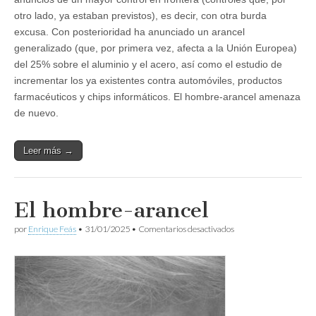
otro lado, ya estaban previstos), es decir, con otra burda
excusa. Con posterioridad ha anunciado un arancel
generalizado (que, por primera vez, afecta a la Unión Europea)
del 25% sobre el aluminio y el acero, así como el estudio de
incrementar los ya existentes contra automóviles, productos
farmacéuticos y chips informáticos. El hombre-arancel amenaza
de nuevo.
Leer más →
El hombre-arancel
en
por
Enrique Feás
•
31/01/2025
•
Comentarios desactivados
El
hombre-
arancel