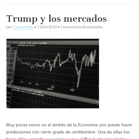
Trump y los mercados
en
por
Clara Irueste
•
11/04/2025
•
Comentarios desactivados
Trump
y
los
mercados
Muy pocas veces en el ámbito de la Economía uno puede hacer
predicciones con cierto grado de certidumbre. Una de ellas fue
hace años, cuando
aseguramos
que el Brexit era una pésima