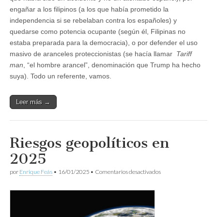
engañar a los filipinos (a los que había prometido la
independencia si se rebelaban contra los españoles) y
quedarse como potencia ocupante (según él, Filipinas no
estaba preparada para la democracia), o por defender el uso
masivo de aranceles proteccionistas (se hacía llamar
Tariff
man
, “el hombre arancel”, denominación que Trump ha hecho
suya). Todo un referente, vamos.
Leer más →
Riesgos geopolíticos en
2025
en
por
Enrique Feás
•
16/01/2025
•
Comentarios desactivados
Riesgos
geopolíticos
en
2025