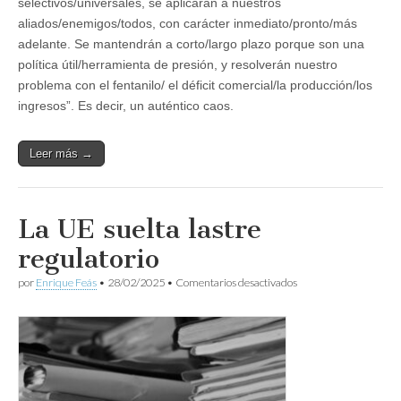
selectivos/universales, se aplicarán a nuestros
aliados/enemigos/todos, con carácter inmediato/pronto/más
adelante. Se mantendrán a corto/largo plazo porque son una
política útil/herramienta de presión, y resolverán nuestro
problema con el fentanilo/ el déficit comercial/la producción/los
ingresos”. Es decir, un auténtico caos.
Leer más →
La UE suelta lastre
regulatorio
en
por
Enrique Feás
•
28/02/2025
•
Comentarios desactivados
La
UE
suelta
lastre
regulatorio