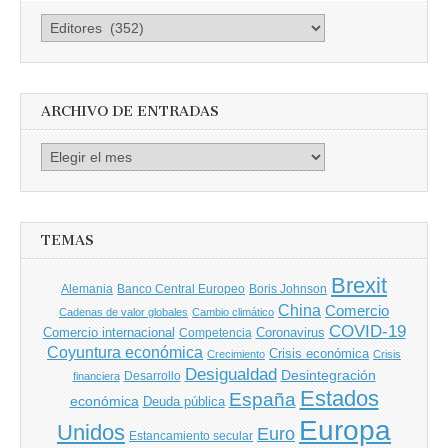
Busca
por
Autores
ARCHIVO DE ENTRADAS
Archivo
de
entradas
TEMAS
Brexit
Banco Central Europeo
Boris Johnson
Alemania
China
Comercio
Cadenas de valor globales
Cambio climático
COVID-19
Comercio internacional
Coronavirus
Competencia
Coyuntura económica
Crisis económica
Crecimiento
Crisis
Desigualdad
Desintegración
financiera
Desarrollo
Estados
España
económica
Deuda pública
Europa
Unidos
Euro
Estancamiento secular