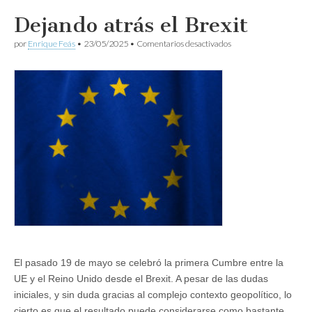
Dejando atrás el Brexit
en
por
Enrique Feás
•
23/05/2025
•
Comentarios desactivados
Dejando
atrás
el
Brexit
El pasado 19 de mayo se celebró la primera Cumbre entre la
UE y el Reino Unido desde el Brexit. A pesar de las dudas
iniciales, y sin duda gracias al complejo contexto geopolítico, lo
cierto es que el resultado puede considerarse como bastante