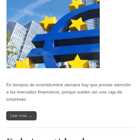
de
Alemania,
los
costes
de
todos
En tiempos de incertidumbre siempre hay que prestar atención
a los mercados financieros, porque suelen ser una caja de
sorpresas.
Leer más →