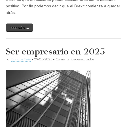
positivo. Por fin podemos decir que el Brexit comienza a quedar
atrás.
Leer más →
Ser empresario en 2025
en
por
Enrique Feás
•
09/05/2025
•
Comentarios desactivados
Ser
empresario
en
2025