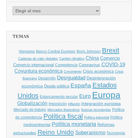
Archivo
de
entradas
TEMAS
Brexit
Banco Central Europeo
Boris Johnson
Alemania
China
Comercio
Cadenas de valor globales
Cambio climático
COVID-19
Comercio internacional
Coronavirus
Competencia
Coyuntura económica
Crisis económica
Crecimiento
Crisis
Desigualdad
Desintegración
financiera
Desarrollo
Estados
España
económica
Deuda pública
Europa
Unidos
Euro
Estancamiento secular
Globalización
Integración europea
Imposición
inflación
Mercado de trabajo
Política
Mercados financieros
Nuevas tecnologías
Política fiscal
de competencia
Política
Política industrial
Política monetaria
Reformas
medioambiental
Reino Unido
Soberanismo
estructurales
Tecnología