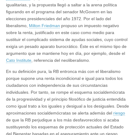
igualitarias, y la propuesta llegó a saltar a la arena políti­ca
figurando en el programa del senador McGovern en las
elecciones presidenciales del año 1972. Por el lado del
liberalismo,
Milton Friedman
propuso un impuesto negativo
sobre la renta, justificado en este caso como medio para
sustituir el complicado sistema de ayudas sociales, cuyo control
exigía un pesado aparato burocrático. Éste es el mismo tipo de
argumento que se mantiene hoy en día, por ejemplo, desde el
Cato Institute
, referencia del neoliberalismo.
En su definición pura, la RB entronca más con el liberalismo
porque supone una renta incondicional e igual para todos los
ciudadanos con independencia de sus circunstancias
individuales. Por tanto, se rompe el esquema socialdemócrata
de la progresividad y el principio filosófico de justicia entendida
como igual trato a los iguales y desigual a los desiguales. Desde
aproximaciones socialdemócratas se alerta además del
riesgo
de que la RB perjudique a los más desfavorecidos si acaba
sustituyendo los esquemas de protección actuales del Estado
del Bienestar basadas en el aseguramiento ante un riesgo