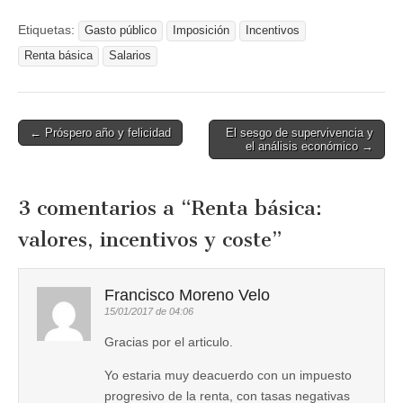
Etiquetas:
Gasto público
Imposición
Incentivos
Renta básica
Salarios
Post
← Próspero año y felicidad
El sesgo de supervivencia y
el análisis económico →
navigation
3 comentarios a “
Renta básica:
valores, incentivos y coste
”
Francisco Moreno Velo
15/01/2017 de 04:06
Gracias por el articulo.
Yo estaria muy deacuerdo con un impuesto
progresivo de la renta, con tasas negativas