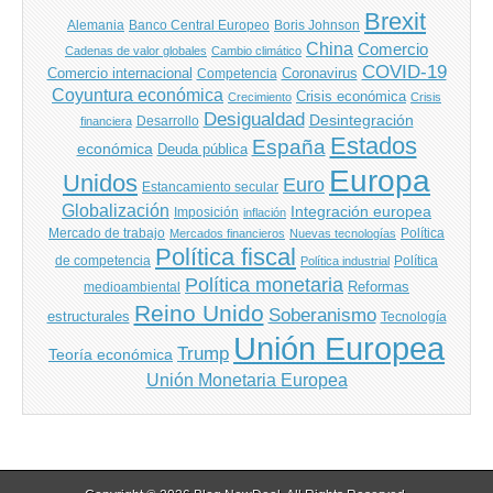
Brexit
Banco Central Europeo
Boris Johnson
Alemania
China
Comercio
Cadenas de valor globales
Cambio climático
COVID-19
Comercio internacional
Coronavirus
Competencia
Coyuntura económica
Crisis económica
Crecimiento
Crisis
Desigualdad
Desintegración
financiera
Desarrollo
Estados
España
económica
Deuda pública
Europa
Unidos
Euro
Estancamiento secular
Globalización
Integración europea
Imposición
inflación
Mercado de trabajo
Política
Mercados financieros
Nuevas tecnologías
Política fiscal
de competencia
Política
Política industrial
Política monetaria
Reformas
medioambiental
Reino Unido
Soberanismo
estructurales
Tecnología
Unión Europea
Trump
Teoría económica
Unión Monetaria Europea