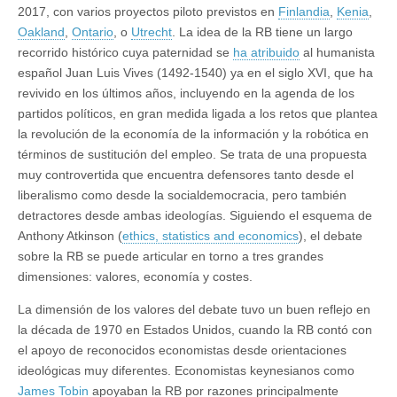
2017, con varios proyectos piloto previstos en
Finlandia
,
Kenia
,
Oakland
,
Ontario
, o
Utrecht
. La idea de la RB tiene un largo
recorrido histórico cuya paternidad se
ha atribuido
al humanista
español Juan Luis Vives (1492-1540) ya en el siglo XVI, que ha
revivido en los últimos años, incluyendo en la agenda de los
partidos políticos, en gran medida ligada a los retos que plantea
la revolución de la economía de la información y la robótica en
términos de sustitución del empleo. Se trata de una propuesta
muy controvertida que encuentra defensores tanto desde el
liberalismo como desde la socialdemocracia, pero también
detractores desde ambas ideologías. Siguiendo el esquema de
Anthony Atkinson (
ethics, statistics and economics
), el debate
sobre la RB se puede articular en torno a tres grandes
dimensiones: valores, economía y costes.
La dimensión de los valores del debate tuvo un buen reflejo en
la década de 1970 en Estados Unidos, cuando la RB contó con
el apoyo de reconocidos economistas desde orientaciones
ideológicas muy diferentes. Economistas keynesianos como
James Tobin
apoyaban la RB por razones principal­mente