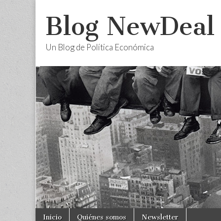
Blog NewDeal
Un Blog de Política Económica
Skip
Main
Inicio
Quiénes somos
Newsletter