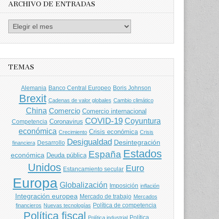
ARCHIVO DE ENTRADAS
Archivo
de
entradas
TEMAS
Banco Central Europeo
Boris Johnson
Alemania
Brexit
Cadenas de valor globales
Cambio climático
China
Comercio
Comercio internacional
COVID-19
Coyuntura
Coronavirus
Competencia
económica
Crisis económica
Crecimiento
Crisis
Desigualdad
Desintegración
financiera
Desarrollo
Estados
España
económica
Deuda pública
Unidos
Euro
Estancamiento secular
Europa
Globalización
Imposición
inflación
Integración europea
Mercado de trabajo
Mercados
Política de competencia
financieros
Nuevas tecnologías
Política fiscal
Política
Política industrial