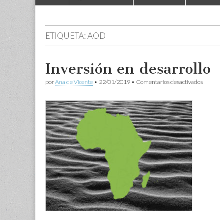
to
menu
content
ETIQUETA:
AOD
Inversión en desarrollo
en
por
Ana de Vicente
•
22/01/2019
•
Comentarios desactivados
Invers
en
desarr