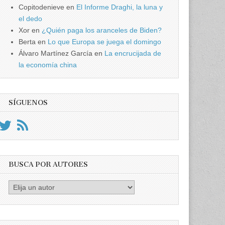
Copitodenieve
en
El Informe Draghi, la luna y
el dedo
Xor
en
¿Quién paga los aranceles de Biden?
Berta
en
Lo que Europa se juega el domingo
Álvaro Martínez García
en
La encrucijada de
la economía china
SÍGUENOS
BUSCA POR AUTORES
Busca
por
Autores