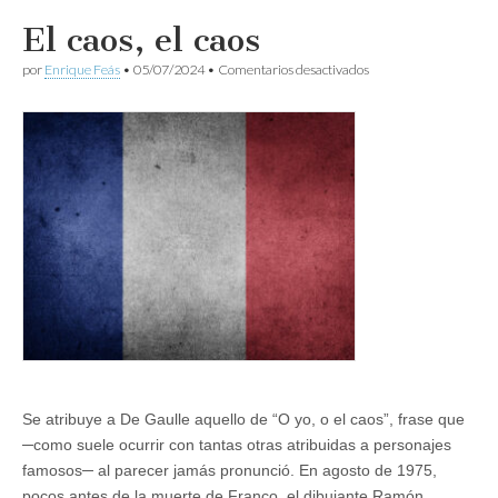
El caos, el caos
en
por
Enrique Feás
•
05/07/2024
•
Comentarios desactivados
El
caos,
el
caos
Se atribuye a De Gaulle aquello de “O yo, o el caos”, frase que
─como suele ocurrir con tantas otras atribuidas a personajes
famosos─ al parecer jamás pronunció. En agosto de 1975,
pocos antes de la muerte de Franco, el dibujante Ramón