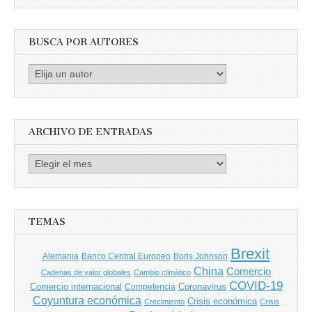
BUSCA POR AUTORES
Busca
por
Autores
ARCHIVO DE ENTRADAS
Archivo
de
entradas
TEMAS
Brexit
Banco Central Europeo
Boris Johnson
Alemania
China
Comercio
Cadenas de valor globales
Cambio climático
COVID-19
Comercio internacional
Coronavirus
Competencia
Coyuntura económica
Crisis económica
Crecimiento
Crisis