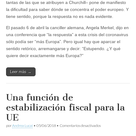
tantas de las que se atribuyen a Churchill– pone de manifiesto
la dificultad para saber dónde se concentra el poder europeo. Y
tiene sentido, porque la respuesta no es nada evidente.
El pasado 6 de abril la canciller alemana, Angela Merkel, dijo en
una conferencia que “la respuesta” a esta crisis del coronavirus
sólo podía ser “más Europa”. Pero igual hay que aparcar el
sentido retórico, arremangarse y decir: “Estupendo. ¿Y qué
quiere decir exactamente más Europa?”
Leer más →
Una función de
estabilización fiscal para la
UE
en
por
Andrea Lucai
•
05/06/2018
•
Comentarios desactivados
Una
función