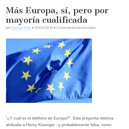
Más Europa, sí, pero por
mayoría cualificada
en
por
Enrique Feás
•
10/04/2020
•
Comentarios desactivados
Más
Europa,
sí,
pero
por
mayoría
cualificada
“¿Y cuál es el teléfono de Europa?”. Esta pregunta retórica
atribuida a Henry Kissinger –y probablemente falsa, como