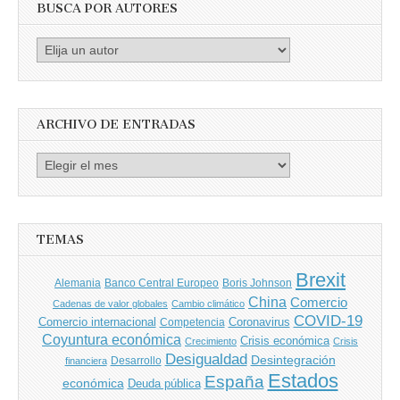
BUSCA POR AUTORES
Busca
por
Autores
ARCHIVO DE ENTRADAS
Archivo
de
entradas
TEMAS
Brexit
Banco Central Europeo
Boris Johnson
Alemania
China
Comercio
Cadenas de valor globales
Cambio climático
COVID-19
Comercio internacional
Coronavirus
Competencia
Coyuntura económica
Crisis económica
Crecimiento
Crisis
Desigualdad
Desintegración
financiera
Desarrollo
Estados
España
económica
Deuda pública