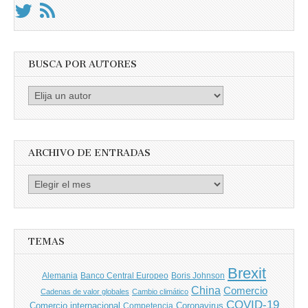
BUSCA POR AUTORES
Busca
por
Autores
ARCHIVO DE ENTRADAS
Archivo
de
entradas
TEMAS
Brexit
Banco Central Europeo
Boris Johnson
Alemania
China
Comercio
Cadenas de valor globales
Cambio climático
COVID-19
Comercio internacional
Coronavirus
Competencia