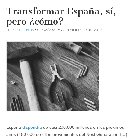
Transformar España, sí,
pero ¿cómo?
en
por
Enrique Feás
•
01/03/2021
•
Comentarios desactivados
Transformar
España,
sí,
pero
¿cómo?
España
dispondrá
de casi 200.000 millones en los próximos
años (150.000 de ellos provenientes del Next Generation EU)