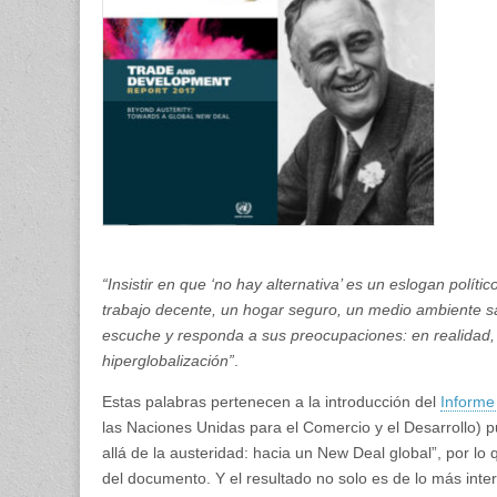
la
austerid
hacia
un
New
Deal
global
“Insistir en que ‘no hay alternativa’ es un eslogan polít
trabajo decente, un hogar seguro, un medio ambiente sa
escuche y responda a sus preocupaciones: en realidad, q
hiperglobalización”
.
Estas palabras pertenecen a la introducción del
Informe
las Naciones Unidas para el Comercio y el Desarrollo) p
allá de la austeridad: hacia un New Deal global”, por l
del documento. Y el resultado no solo es de lo más inte