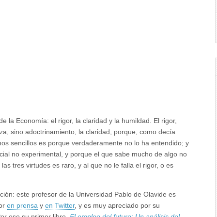
la Economía: el rigor, la claridad y la humildad. El rigor,
, sino adoctrinamiento; la claridad, porque, como decía
nos sencillos es porque verdaderamente no lo ha entendido; y
ocial no experimental, y porque el que sabe mucho de algo no
tres virtudes es raro, y al que no le falla el rigor, o es
ión: este profesor de la Universidad Pablo de Olavide es
dor
en prensa
y
en Twitter
, y es muy apreciado por su
Por eso su primer libro,
El empleo del futuro: Un análisis del