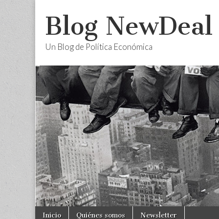
Blog NewDeal
Un Blog de Política Económica
Skip
Main
Inicio
Quiénes somos
Newsletter