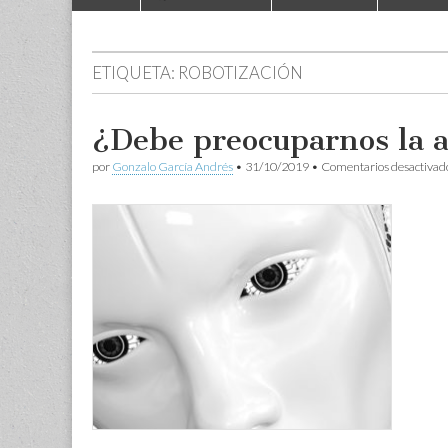
to
menu
content
ETIQUETA:
ROBOTIZACIÓN
¿Debe preocuparnos la 
por
Gonzalo García Andrés
•
31/10/2019
•
Comentarios desactivad