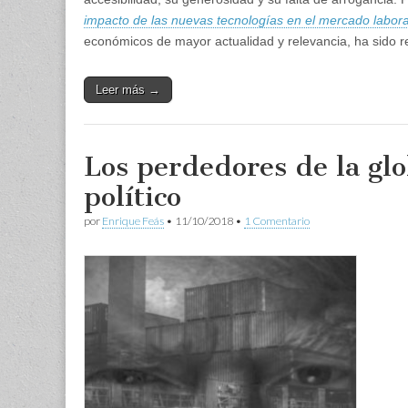
impacto de las nuevas tecnologías en el mercado labora
económicos de mayor actualidad y relevancia, ha sido r
Leer más →
Los perdedores de la glob
político
por
Enrique Feás
•
11/10/2018
•
1 Comentario