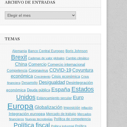
ARCHIVO DE ENTRADAS
Archivo
de
entradas
TEMAS
Banco Central Europeo
Boris Johnson
Alemania
Brexit
Cadenas de valor globales
Cambio climático
China
Comercio
Comercio internacional
COVID-19
Coyuntura
Coronavirus
Competencia
económica
Crisis económica
Crecimiento
Crisis
Desigualdad
Desintegración
financiera
Desarrollo
Estados
España
económica
Deuda pública
Unidos
Euro
Estancamiento secular
Europa
Globalización
Imposición
inflación
Integración europea
Mercado de trabajo
Mercados
Política de competencia
financieros
Nuevas tecnologías
Política fiscal
Política
Política industrial