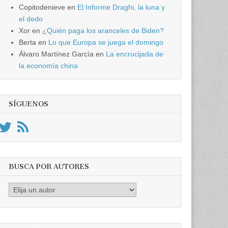
Copitodenieve
en
El Informe Draghi, la luna y
el dedo
Xor
en
¿Quién paga los aranceles de Biden?
Berta
en
Lo que Europa se juega el domingo
Álvaro Martínez García
en
La encrucijada de
la economía china
SÍGUENOS
BUSCA POR AUTORES
Busca
por
Autores