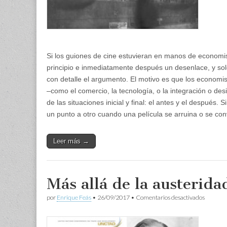
Si los guiones de cine estuvieran en manos de economist
principio e inmediatamente después un desenlace, y solo 
con detalle el argumento. El motivo es que los economist
–como el comercio, la tecnología, o la integración o de
de las situaciones inicial y final: el antes y el después
un punto a otro cuando una película se arruina o se co
Leer más →
Más allá de la austerida
en
por
Enrique Feás
•
26/09/2017
•
Comentarios desactivados
Más
allá
de