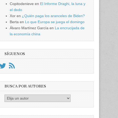
Copitodenieve
en
El Informe Draghi, la luna y
el dedo
Xor
en
¿Quién paga los aranceles de Biden?
Berta
en
Lo que Europa se juega el domingo
Álvaro Martínez García
en
La encrucijada de
la economía china
SÍGUENOS
BUSCA POR AUTORES
Busca
por
Autores