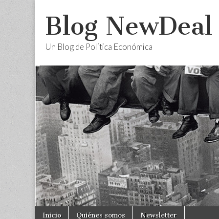
Blog NewDeal
Un Blog de Política Económica
Skip
Main
Inicio
Quiénes somos
Newsletter