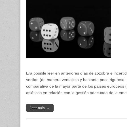
en
la
gestió
de
riesgo
Era posible leer en anteriores días de zozobra e incerti
vertían (de manera ventajista y bastante poco rigurosa,
comparativa de la mayor parte de los países europeos (
asiáticos en relación con la gestión adecuada de la eme
Leer más →