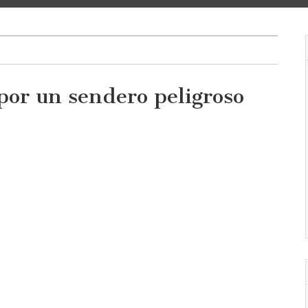
por un sendero peligroso
a
o