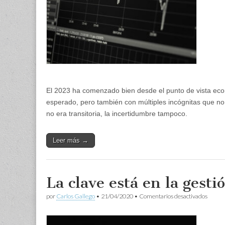
El 2023 ha comenzado bien desde el punto de vista ec
esperado, pero también con múltiples incógnitas que no
no era transitoria, la incertidumbre tampoco.
Leer más →
La clave está en la gesti
en
por
Carlos Gallego
•
21/04/2020
•
Comentarios desactivados
La
clave
está