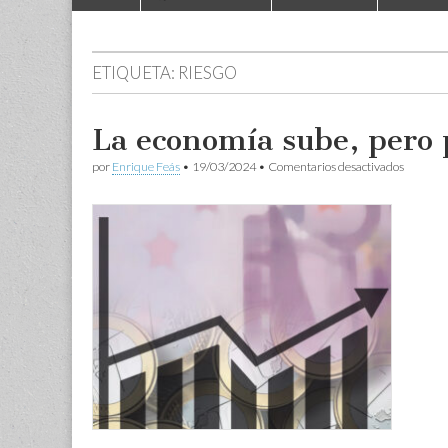
to
menu
content
ETIQUETA:
RIESGO
La economía sube, pero 
en
por
Enrique Feás
•
19/03/2024
•
Comentarios desactivados
La
economí
sube,
pero
por
un
sendero
peligros