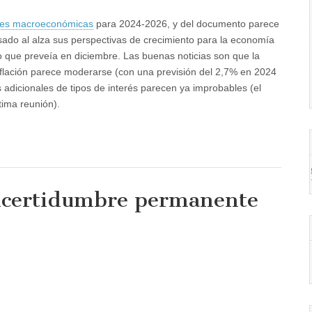
nes macroeconómicas
para 2024-2026, y del documento parece
isado al alza sus perspectivas de crecimiento para la economía
 que preveía en diciembre. Las buenas noticias son que la
nflación parece moderarse (con una previsión del 2,7% en 2024
as adicionales de tipos de interés parecen ya improbables (el
tima reunión).
ncertidumbre permanente
a
dumbre
ente