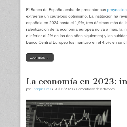
El Banco de España acaba de presentar sus
proyeccio
extraerse un cauteloso optimismo. La institución ha rev
española en 2024 hasta el 1,9%, tres décimas más de lo
ralentización de la economía europea no va a más, la i
e inferior al 2% en los dos años siguientes) y las subid
Banco Central Europeo los mantuvo en el 4,5% en su úl
Leer más →
La economía en 2023: i
en
por
Enrique Feás
•
20/01/2023
•
Comentarios desactivados
La
economí
en
2023:
incerti
perman