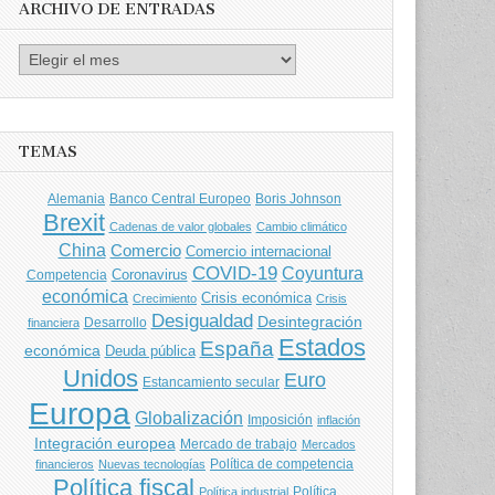
ARCHIVO DE ENTRADAS
Archivo
de
entradas
TEMAS
Banco Central Europeo
Boris Johnson
Alemania
Brexit
Cadenas de valor globales
Cambio climático
China
Comercio
Comercio internacional
COVID-19
Coyuntura
Coronavirus
Competencia
económica
Crisis económica
Crecimiento
Crisis
Desigualdad
Desintegración
financiera
Desarrollo
Estados
España
económica
Deuda pública
Unidos
Euro
Estancamiento secular
Europa
Globalización
Imposición
inflación
Integración europea
Mercado de trabajo
Mercados
Política de competencia
financieros
Nuevas tecnologías
Política fiscal
Política
Política industrial