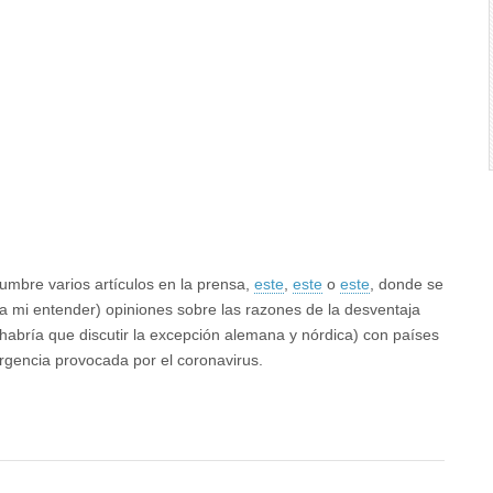
n
s
dumbre varios artículos en la prensa,
este
,
este
o
este
, donde se
 a mi entender) opiniones sobre las razones de la desventaja
habría que discutir la excepción alemana y nórdica) con países
rgencia provocada por el coronavirus.