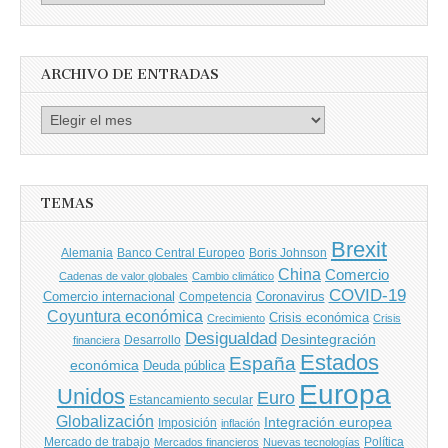
por
Autores
ARCHIVO DE ENTRADAS
Archivo
de
entradas
TEMAS
Brexit
Banco Central Europeo
Boris Johnson
Alemania
China
Comercio
Cadenas de valor globales
Cambio climático
COVID-19
Comercio internacional
Coronavirus
Competencia
Coyuntura económica
Crisis económica
Crecimiento
Crisis
Desigualdad
Desintegración
financiera
Desarrollo
Estados
España
económica
Deuda pública
Europa
Unidos
Euro
Estancamiento secular
Globalización
Integración europea
Imposición
inflación
Mercado de trabajo
Política
Mercados financieros
Nuevas tecnologías