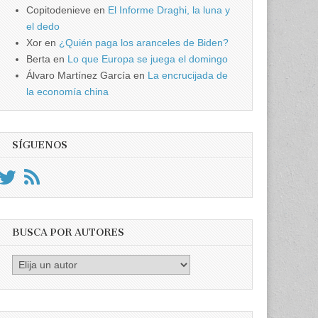
Copitodenieve
en
El Informe Draghi, la luna y
el dedo
Xor
en
¿Quién paga los aranceles de Biden?
Berta
en
Lo que Europa se juega el domingo
Álvaro Martínez García
en
La encrucijada de
la economía china
SÍGUENOS
BUSCA POR AUTORES
Busca
por
Autores