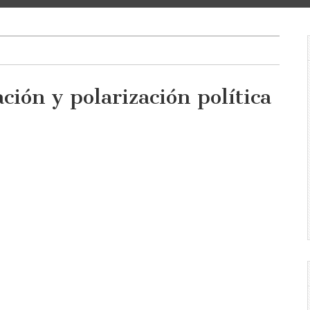
ción y polarización política
ntación
ación