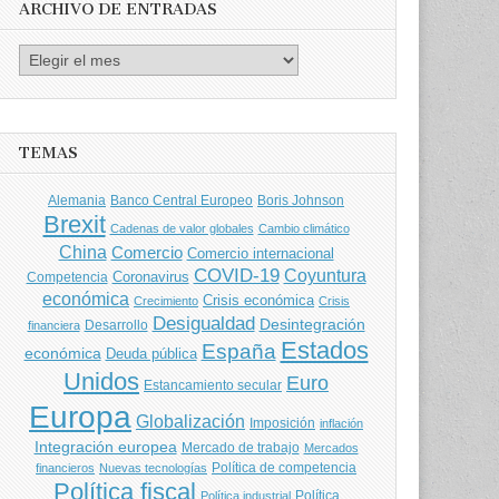
ARCHIVO DE ENTRADAS
Archivo
de
entradas
TEMAS
Banco Central Europeo
Boris Johnson
Alemania
Brexit
Cadenas de valor globales
Cambio climático
China
Comercio
Comercio internacional
COVID-19
Coyuntura
Coronavirus
Competencia
económica
Crisis económica
Crecimiento
Crisis
Desigualdad
Desintegración
financiera
Desarrollo
Estados
España
económica
Deuda pública
Unidos
Euro
Estancamiento secular
Europa
Globalización
Imposición
inflación
Integración europea
Mercado de trabajo
Mercados
Política de competencia
financieros
Nuevas tecnologías
Política fiscal
Política
Política industrial