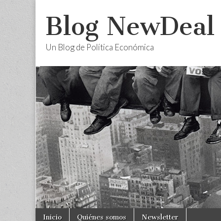
Blog NewDeal
Un Blog de Política Económica
Skip
Main
Inicio
Quiénes somos
Newsletter