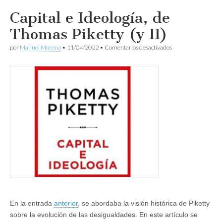
Capital e Ideología, de
Thomas Piketty (y II)
en
por
Manuel Moreno
•
11/04/2022
•
Comentarios desactivados
Capital
e
Ideología,
de
Thomas
Piketty
(y
II)
En la entrada
anterior
, se abordaba la visión histórica de Piketty
sobre la evolución de las desigualdades. En este artículo se