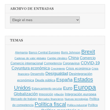
ARCHIVO DE ENTRADAS
Archivo
de
entradas
TEMAS
Brexit
Banco Central Europeo
Boris Johnson
Alemania
China
Comercio
Cadenas de valor globales
Cambio climático
COVID-19
Comercio internacional
Coronavirus
Competencia
Coyuntura económica
Crisis económica
Crecimiento
Crisis
Desigualdad
Desintegración
financiera
Desarrollo
Estados
España
económica
Deuda pública
Europa
Unidos
Euro
Estancamiento secular
Globalización
Integración europea
Imposición
inflación
Mercado de trabajo
Política
Mercados financieros
Nuevas tecnologías
Política fiscal
de competencia
Política
Política industrial