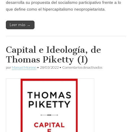
desarrolla su propuesta del socialismo participativo frente a lo
que define como el hipercapitalismo neopropietarista.
Leer más →
Capital e Ideología, de
Thomas Piketty (I)
en
por
Manuel Moreno
•
28/03/2022
•
Comentarios desactivados
Capital
e
Ideología,
de
Thomas
Piketty
(I)