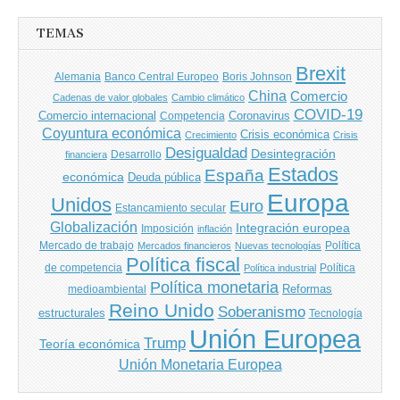
TEMAS
Brexit
Banco Central Europeo
Boris Johnson
Alemania
China
Comercio
Cadenas de valor globales
Cambio climático
COVID-19
Comercio internacional
Coronavirus
Competencia
Coyuntura económica
Crisis económica
Crecimiento
Crisis
Desigualdad
Desintegración
financiera
Desarrollo
Estados
España
económica
Deuda pública
Europa
Unidos
Euro
Estancamiento secular
Globalización
Integración europea
Imposición
inflación
Mercado de trabajo
Política
Mercados financieros
Nuevas tecnologías
Política fiscal
de competencia
Política
Política industrial
Política monetaria
Reformas
medioambiental
Reino Unido
Soberanismo
estructurales
Tecnología
Unión Europea
Trump
Teoría económica
Unión Monetaria Europea