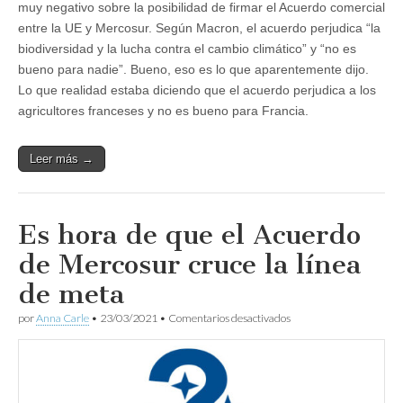
muy negativo sobre la posibilidad de firmar el Acuerdo comercial
entre la UE y Mercosur. Según Macron, el acuerdo perjudica “la
biodiversidad y la lucha contra el cambio climático” y “no es
bueno para nadie”. Bueno, eso es lo que aparentemente dijo.
Lo que realidad estaba diciendo que el acuerdo perjudica a los
agricultores franceses y no es bueno para Francia.
Leer más →
Es hora de que el Acuerdo
de Mercosur cruce la línea
de meta
en
por
Anna Carle
•
23/03/2021
•
Comentarios desactivados
Es
hora
de
que
el