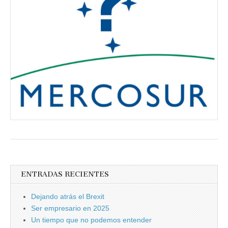
Acuerdo
de
Mercosur
cruce
la
línea
de
meta
ENTRADAS RECIENTES
Dejando atrás el Brexit
Ser empresario en 2025
Un tiempo que no podemos entender