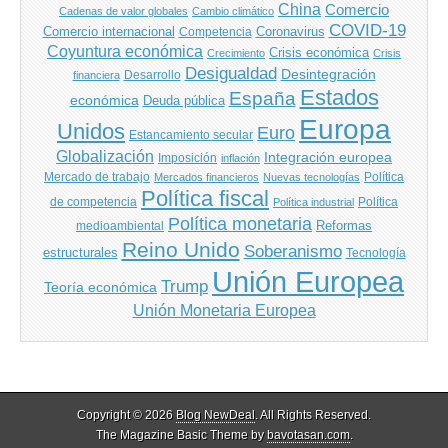
China
Comercio
Cadenas de valor globales
Cambio climático
COVID-19
Comercio internacional
Coronavirus
Competencia
Coyuntura económica
Crisis económica
Crecimiento
Crisis
Desigualdad
Desintegración
financiera
Desarrollo
Estados
España
económica
Deuda pública
Europa
Unidos
Euro
Estancamiento secular
Globalización
Integración europea
Imposición
inflación
Mercado de trabajo
Política
Mercados financieros
Nuevas tecnologías
Política fiscal
de competencia
Política
Política industrial
Política monetaria
Reformas
medioambiental
Reino Unido
Soberanismo
estructurales
Tecnología
Unión Europea
Trump
Teoría económica
Unión Monetaria Europea
Copyright © 2026
Blog NewDeal
. All Rights Reserved.
The Magazine Basic Theme by
bavotasan.com
.