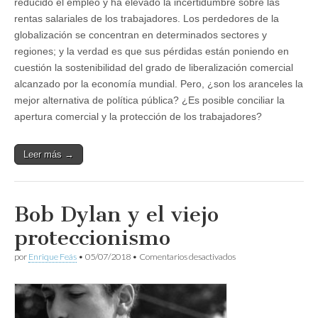
reducido el empleo y ha elevado la incertidumbre sobre las
rentas salariales de los trabajadores. Los perdedores de la
globalización se concentran en determinados sectores y
regiones; y la verdad es que sus pérdidas están poniendo en
cuestión la sostenibilidad del grado de liberalización comercial
alcanzado por la economía mundial. Pero, ¿son los aranceles la
mejor alternativa de política pública? ¿Es posible conciliar la
apertura comercial y la protección de los trabajadores?
Leer más →
Bob Dylan y el viejo
proteccionismo
en
por
Enrique Feás
•
05/07/2018
•
Comentarios desactivados
Bob
Dylan
y
el
viejo