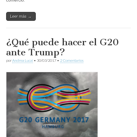
Leer más →
¿Qué puede hacer el G20
ante Trump?
por
Andrea Lucai
•
30/03/2017
•
2 Comentarios