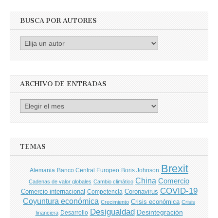
BUSCA POR AUTORES
Busca
por
Autores
ARCHIVO DE ENTRADAS
Archivo
de
entradas
TEMAS
Brexit
Banco Central Europeo
Boris Johnson
Alemania
China
Comercio
Cadenas de valor globales
Cambio climático
COVID-19
Comercio internacional
Coronavirus
Competencia
Coyuntura económica
Crisis económica
Crecimiento
Crisis
Desigualdad
Desintegración
financiera
Desarrollo