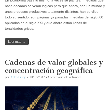
En Economía pasa lo mismo: a veces se plantean medidas que
hace décadas se veían lógicas pero que ahora, con un mundo y
unos procesos productivos totalmente distintos, han perdido
todo su sentido: son páginas ya pasadas, medidas del siglo XX
aplicadas en el siglo XXI y que ahora están llenas de
tonalidades grises.
Leer más →
Cadenas de valor globales y
concentración geográfica
en
por
Pedro Hinojo
•
18/05/2017
•
Comentarios desactivados
Cadenas
de
valor
globales
y
concentración
geográfica