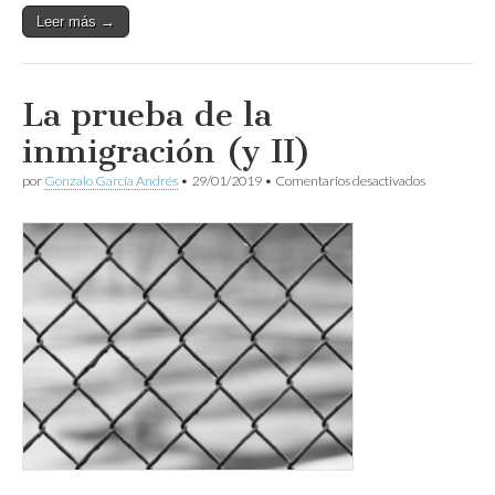
Leer más →
La prueba de la
inmigración (y II)
en
por
Gonzalo García Andrés
•
29/01/2019
•
Comentarios desactivados
La
prueba
de
la
inmigración
(y
II)