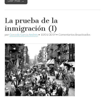
Leer más →
La prueba de la
inmigración (I)
en
por
Gonzalo García Andrés
•
10/01/2019
•
Comentarios desactivados
La
prueba
de
la
inmigración
(I)