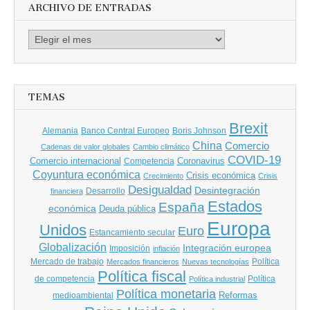
ARCHIVO DE ENTRADAS
Archivo
de
entradas
TEMAS
Brexit
Banco Central Europeo
Boris Johnson
Alemania
China
Comercio
Cadenas de valor globales
Cambio climático
COVID-19
Comercio internacional
Coronavirus
Competencia
Coyuntura económica
Crisis económica
Crecimiento
Crisis
Desigualdad
Desintegración
financiera
Desarrollo
Estados
España
económica
Deuda pública
Europa
Unidos
Euro
Estancamiento secular
Globalización
Integración europea
Imposición
inflación
Mercado de trabajo
Política
Mercados financieros
Nuevas tecnologías
Política fiscal
de competencia
Política
Política industrial
Política monetaria
Reformas
medioambiental