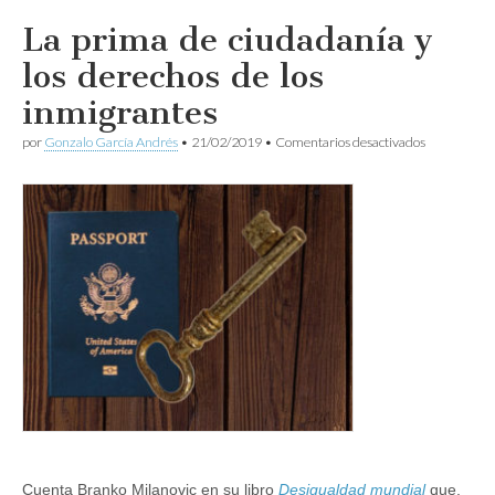
La prima de ciudadanía y
los derechos de los
inmigrantes
en
por
Gonzalo García Andrés
•
21/02/2019
•
Comentarios desactivados
La
prima
de
ciudadanía
y
los
derechos
de
los
inmigrantes
Cuenta Branko Milanovic en su libro
Desigualdad mundial
que,