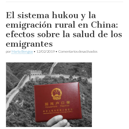
El sistema hukou y la
emigración rural en China:
efectos sobre la salud de los
emigrantes
en
por
Marta Bengoa
•
12/02/2019
•
Comentarios desactivados
El
sistema
hukou
y
la
emigración
rural
en
China:
efectos
sobre
la
salud
de
los
emigrantes