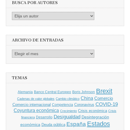
BUSCA POR AUTORES
Busca
por
Autores
ARCHIVO DE ENTRADAS
Archivo
de
entradas
TEMAS
Brexit
Banco Central Europeo
Boris Johnson
Alemania
China
Comercio
Cadenas de valor globales
Cambio climático
COVID-19
Comercio internacional
Coronavirus
Competencia
Coyuntura económica
Crisis económica
Crecimiento
Crisis
Desigualdad
Desintegración
financiera
Desarrollo
Estados
España
económica
Deuda pública