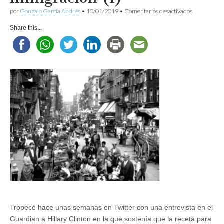
en
por
Gonzalo García Andrés
•
10/01/2019
•
Comentarios desactivados
La
prueba
Share this...
de
la
inmigración
(I)
Tropecé hace unas semanas en Twitter con una entrevista en el
Guardian a Hillary Clinton en la que sostenía que la receta para