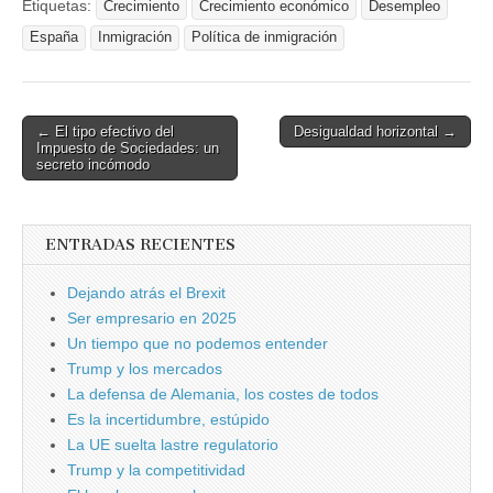
Etiquetas:
Crecimiento
Crecimiento económico
Desempleo
España
Inmigración
Política de inmigración
Post
← El tipo efectivo del
Desigualdad horizontal →
Impuesto de Sociedades: un
navigation
secreto incómodo
ENTRADAS RECIENTES
Dejando atrás el Brexit
Ser empresario en 2025
Un tiempo que no podemos entender
Trump y los mercados
La defensa de Alemania, los costes de todos
Es la incertidumbre, estúpido
La UE suelta lastre regulatorio
Trump y la competitividad