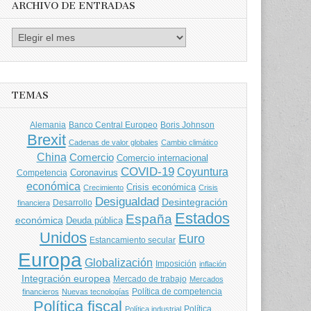
ARCHIVO DE ENTRADAS
Archivo
de
entradas
TEMAS
Banco Central Europeo
Boris Johnson
Alemania
Brexit
Cadenas de valor globales
Cambio climático
China
Comercio
Comercio internacional
COVID-19
Coyuntura
Coronavirus
Competencia
económica
Crisis económica
Crecimiento
Crisis
Desigualdad
Desintegración
financiera
Desarrollo
Estados
España
económica
Deuda pública
Unidos
Euro
Estancamiento secular
Europa
Globalización
Imposición
inflación
Integración europea
Mercado de trabajo
Mercados
Política de competencia
financieros
Nuevas tecnologías
Política fiscal
Política
Política industrial