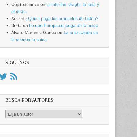
Copitodenieve
en
El Informe Draghi, la luna y
el dedo
Xor
en
¿Quién paga los aranceles de Biden?
Berta
en
Lo que Europa se juega el domingo
Álvaro Martínez García
en
La encrucijada de
la economía china
SÍGUENOS
BUSCA POR AUTORES
Busca
por
Autores