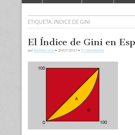
to
menu
content
ETIQUETA:
INDICE DE GINI
El Índice de Gini en Esp
por
Andrea Lucai
•
20/07/2017
•
5 Comentarios