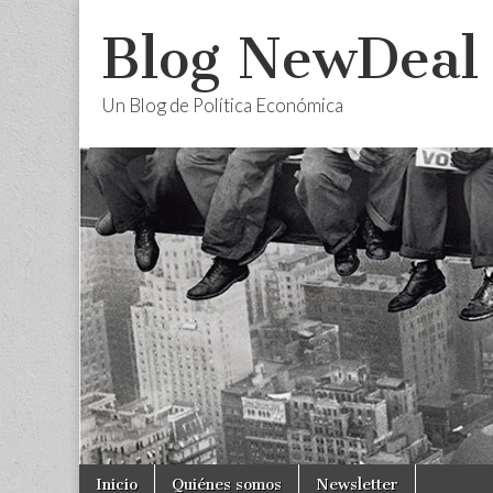
Blog NewDeal
Un Blog de Política Económica
Skip
Main
Inicio
Quiénes somos
Newsletter