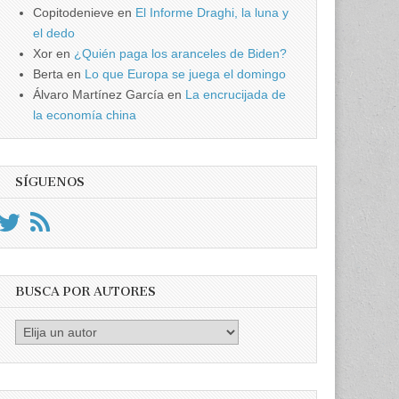
Copitodenieve
en
El Informe Draghi, la luna y
el dedo
Xor
en
¿Quién paga los aranceles de Biden?
Berta
en
Lo que Europa se juega el domingo
Álvaro Martínez García
en
La encrucijada de
la economía china
SÍGUENOS
BUSCA POR AUTORES
Busca
por
Autores