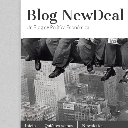
Blog NewDeal
Un Blog de Política Económica
Skip
Main
Inicio
Quiénes somos
Newsletter