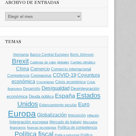
ARCHIVO DE ENTRADAS
Archivo
de
entradas
TEMAS
Banco Central Europeo
Boris Johnson
Alemania
Brexit
Cadenas de valor globales
Cambio climático
China
Comercio
Comercio internacional
COVID-19
Coyuntura
Coronavirus
Competencia
económica
Crisis económica
Crecimiento
Crisis
Desigualdad
Desintegración
financiera
Desarrollo
Estados
España
económica
Deuda pública
Unidos
Euro
Estancamiento secular
Europa
Globalización
Imposición
inflación
Integración europea
Mercado de trabajo
Mercados
Política de competencia
financieros
Nuevas tecnologías
Política fiscal
Política
Política industrial