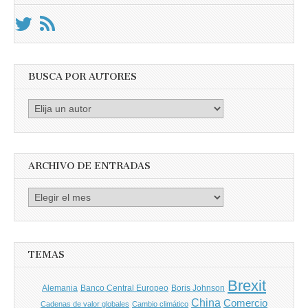
BUSCA POR AUTORES
Busca
por
Autores
ARCHIVO DE ENTRADAS
Archivo
de
entradas
TEMAS
Brexit
Banco Central Europeo
Boris Johnson
Alemania
China
Comercio
Cadenas de valor globales
Cambio climático