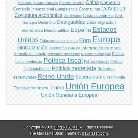
China
Comercio
Cadenas de valor globales
Cambio climático
COVID-19
Comercio internacional
Coronavirus
Competencia
Coyuntura económica
Crisis económica
Crecimiento
Crisis
Desigualdad
Desintegración
financiera
Desarrollo
Estados
España
económica
Deuda pública
Europa
Unidos
Euro
Estancamiento secular
Globalización
Integración europea
Imposición
inflación
Mercado de trabajo
Política
Mercados financieros
Nuevas tecnologías
Política fiscal
de competencia
Política
Política industrial
Política monetaria
Reformas
medioambiental
Reino Unido
Soberanismo
estructurales
Tecnología
Unión Europea
Trump
Teoría económica
Unión Monetaria Europea
Copyright © 2026
Blog NewDeal
. All Rights Reserved.
The Magazine Basic Theme by
bavotasan.com
.