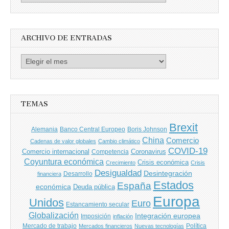
por
Autores
ARCHIVO DE ENTRADAS
Archivo
de
entradas
TEMAS
Brexit
Banco Central Europeo
Boris Johnson
Alemania
China
Comercio
Cadenas de valor globales
Cambio climático
COVID-19
Comercio internacional
Coronavirus
Competencia
Coyuntura económica
Crisis económica
Crecimiento
Crisis
Desigualdad
Desintegración
financiera
Desarrollo
Estados
España
económica
Deuda pública
Europa
Unidos
Euro
Estancamiento secular
Globalización
Integración europea
Imposición
inflación
Mercado de trabajo
Política
Mercados financieros
Nuevas tecnologías