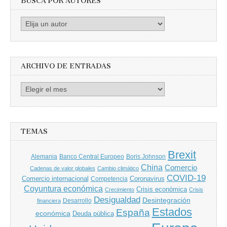
BUSCA POR AUTORES
Busca
por
Autores
ARCHIVO DE ENTRADAS
Archivo
de
entradas
TEMAS
Brexit
Banco Central Europeo
Boris Johnson
Alemania
China
Comercio
Cadenas de valor globales
Cambio climático
COVID-19
Comercio internacional
Coronavirus
Competencia
Coyuntura económica
Crisis económica
Crecimiento
Crisis
Desigualdad
Desintegración
financiera
Desarrollo
Estados
España
económica
Deuda pública