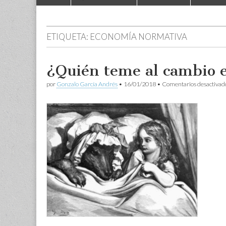
to
menu
content
ETIQUETA:
ECONOMÍA NORMATIVA
¿Quién teme al cambio 
por
Gonzalo García Andrés
•
16/01/2018
•
Comentarios desactivad