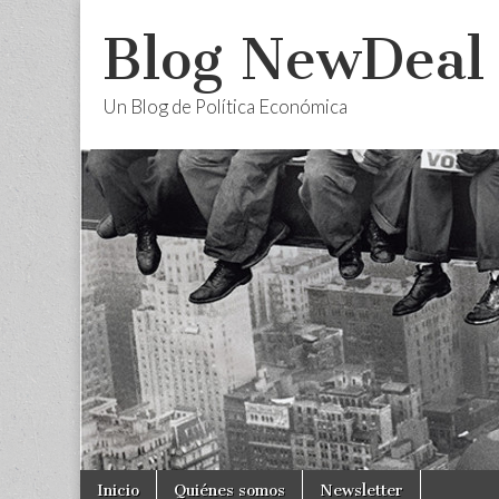
Blog NewDeal
Un Blog de Política Económica
Skip
Main
Inicio
Quiénes somos
Newsletter