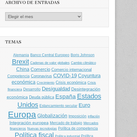
ARCHIVO DE ENTRADAS
Archivo
de
entradas
TEMAS
Banco Central Europeo
Boris Johnson
Alemania
Brexit
Cadenas de valor globales
Cambio climático
China
Comercio
Comercio internacional
COVID-19
Coyuntura
Coronavirus
Competencia
económica
Crisis económica
Crecimiento
Crisis
Desigualdad
Desintegración
financiera
Desarrollo
Estados
España
económica
Deuda pública
Unidos
Euro
Estancamiento secular
Europa
Globalización
Imposición
inflación
Integración europea
Mercado de trabajo
Mercados
Política de competencia
financieros
Nuevas tecnologías
Política fiscal
Política
Política industrial