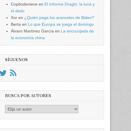
Copitodenieve
en
El Informe Draghi, la luna y
el dedo
Xor
en
¿Quién paga los aranceles de Biden?
Berta
en
Lo que Europa se juega el domingo
Álvaro Martínez García
en
La encrucijada de
la economía china
SÍGUENOS
BUSCA POR AUTORES
Busca
por
Autores