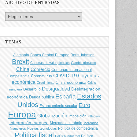
ARCHIVO DE ENTRADAS
Archivo
de
entradas
TEMAS
Banco Central Europeo
Boris Johnson
Alemania
Brexit
Cadenas de valor globales
Cambio climático
China
Comercio
Comercio internacional
COVID-19
Coyuntura
Coronavirus
Competencia
económica
Crisis económica
Crecimiento
Crisis
Desigualdad
Desintegración
financiera
Desarrollo
Estados
España
económica
Deuda pública
Unidos
Euro
Estancamiento secular
Europa
Globalización
Imposición
inflación
Integración europea
Mercado de trabajo
Mercados
Política de competencia
financieros
Nuevas tecnologías
Política fiscal
Política
Política industrial