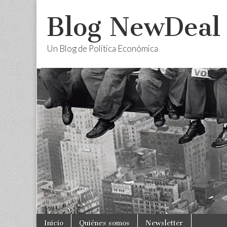
Blog NewDeal
Un Blog de Política Económica
Skip
Main
Inicio
Quiénes somos
Newsletter