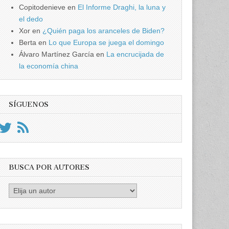
Copitodenieve
en
El Informe Draghi, la luna y
el dedo
Xor
en
¿Quién paga los aranceles de Biden?
Berta
en
Lo que Europa se juega el domingo
Álvaro Martínez García
en
La encrucijada de
la economía china
SÍGUENOS
BUSCA POR AUTORES
Busca
por
Autores