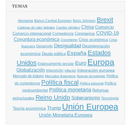
TEMAS
Brexit
Banco Central Europeo
Boris Johnson
Alemania
China
Comercio
Cadenas de valor globales
Cambio climático
COVID-19
Comercio internacional
Coronavirus
Competencia
Coyuntura económica
Crisis económica
Crecimiento
Crisis
Desigualdad
Desintegración
financiera
Desarrollo
Estados
España
económica
Deuda pública
Europa
Unidos
Euro
Estancamiento secular
Globalización
Integración europea
Imposición
inflación
Mercado de trabajo
Política
Mercados financieros
Nuevas tecnologías
Política fiscal
de competencia
Política
Política industrial
Política monetaria
Reformas
medioambiental
Reino Unido
Soberanismo
estructurales
Tecnología
Unión Europea
Trump
Teoría económica
Unión Monetaria Europea