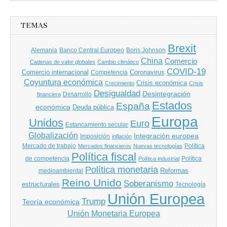
entradas
TEMAS
Brexit
Banco Central Europeo
Boris Johnson
Alemania
China
Comercio
Cadenas de valor globales
Cambio climático
COVID-19
Comercio internacional
Coronavirus
Competencia
Coyuntura económica
Crisis económica
Crecimiento
Crisis
Desigualdad
Desintegración
financiera
Desarrollo
Estados
España
económica
Deuda pública
Europa
Unidos
Euro
Estancamiento secular
Globalización
Integración europea
Imposición
inflación
Mercado de trabajo
Política
Mercados financieros
Nuevas tecnologías
Política fiscal
de competencia
Política
Política industrial
Política monetaria
Reformas
medioambiental
Reino Unido
Soberanismo
estructurales
Tecnología
Unión Europea
Trump
Teoría económica
Unión Monetaria Europea