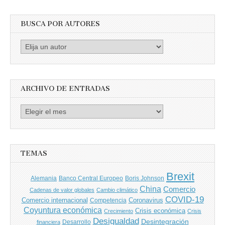
BUSCA POR AUTORES
Busca
por
Autores
ARCHIVO DE ENTRADAS
Archivo
de
entradas
TEMAS
Brexit
Banco Central Europeo
Boris Johnson
Alemania
China
Comercio
Cadenas de valor globales
Cambio climático
COVID-19
Comercio internacional
Coronavirus
Competencia
Coyuntura económica
Crisis económica
Crecimiento
Crisis
Desigualdad
Desintegración
financiera
Desarrollo