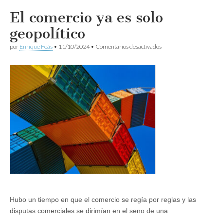
El comercio ya es solo
geopolítico
en
por
Enrique Feás
•
11/10/2024
•
Comentarios desactivados
El
comercio
ya
es
solo
geopolítico
Hubo un tiempo en que el comercio se regía por reglas y las
disputas comerciales se dirimían en el seno de una