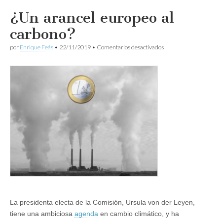
¿Un arancel europeo al
carbono?
en
por
Enrique Feás
•
22/11/2019
•
Comentarios desactivados
¿Un
arancel
europeo
al
carbono?
La presidenta electa de la Comisión, Ursula von der Leyen,
tiene una ambiciosa
agenda
en cambio climático, y ha