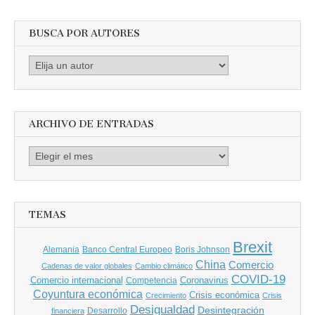
BUSCA POR AUTORES
Busca
por
Autores
ARCHIVO DE ENTRADAS
Archivo
de
entradas
TEMAS
Brexit
Banco Central Europeo
Boris Johnson
Alemania
China
Comercio
Cadenas de valor globales
Cambio climático
COVID-19
Comercio internacional
Coronavirus
Competencia
Coyuntura económica
Crisis económica
Crecimiento
Crisis
Desigualdad
Desintegración
financiera
Desarrollo