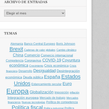
ARCHIVO DE ENTRADAS
Archivo
de
entradas
TEMAS
Banco Central Europeo
Boris Johnson
Alemania
Brexit
Cadenas de valor globales
Cambio climático
China
Comercio
Comercio internacional
COVID-19
Coyuntura
Coronavirus
Competencia
económica
Crisis económica
Crecimiento
Crisis
Desigualdad
Desintegración
financiera
Desarrollo
Estados
España
económica
Deuda pública
Unidos
Euro
Estancamiento secular
Europa
Globalización
Imposición
inflación
Integración europea
Mercado de trabajo
Mercados
Política de competencia
financieros
Nuevas tecnologías
Política fiscal
Política
Política industrial