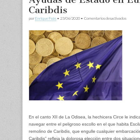
Caribdis
en
por
Enrique Feás
•
23/06/2020
•
Comentarios desactivados
Ayudas
de
Estado
en
Europa:
entre
Escila
y
Caribdis
En el canto XII de La Odisea, la hechicera Circe le indi
navegar entre el peligroso escollo en el que habita Escil
remolino de Caribdis, que engulle cualquier embarcación
Caribdis” refleja la dolorosa elección entre dos situacio