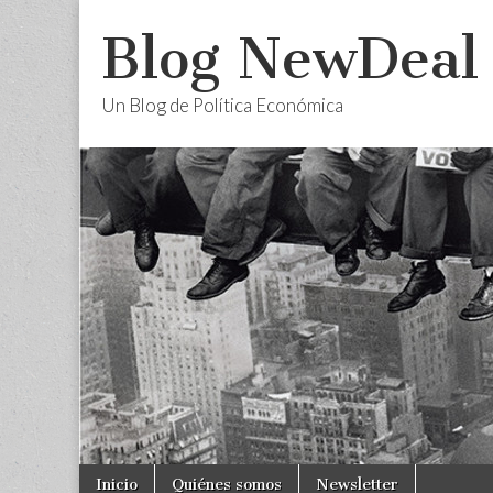
Blog NewDeal
Un Blog de Política Económica
Skip
Main
Inicio
Quiénes somos
Newsletter