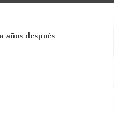
ta años después
o