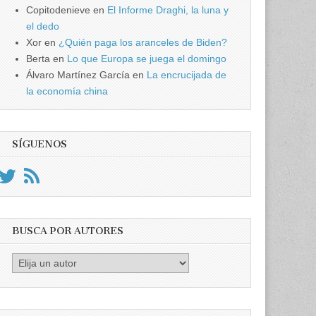
Copitodenieve
en
El Informe Draghi, la luna y
el dedo
Xor
en
¿Quién paga los aranceles de Biden?
Berta
en
Lo que Europa se juega el domingo
Álvaro Martínez García
en
La encrucijada de
la economía china
SÍGUENOS
BUSCA POR AUTORES
Busca
por
Autores