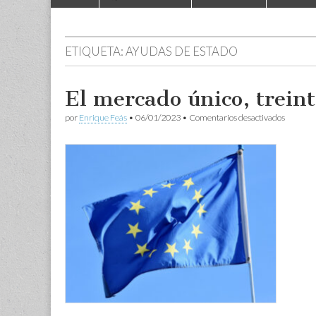
to
menu
content
ETIQUETA:
AYUDAS DE ESTADO
El mercado único, trein
en
por
Enrique Feás
•
06/01/2023
•
Comentarios desactivados
El
mercad
único,
treinta
años
después