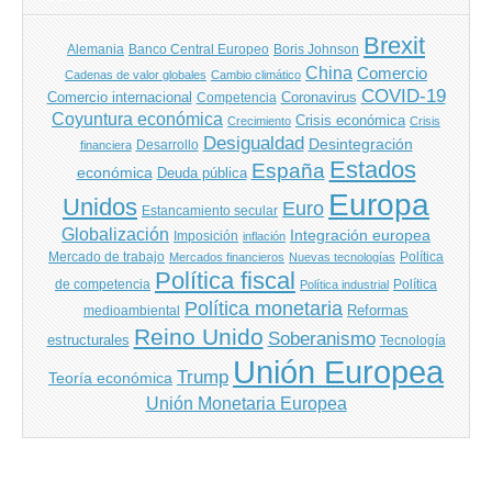
Brexit
Banco Central Europeo
Boris Johnson
Alemania
China
Comercio
Cadenas de valor globales
Cambio climático
COVID-19
Comercio internacional
Coronavirus
Competencia
Coyuntura económica
Crisis económica
Crecimiento
Crisis
Desigualdad
Desintegración
financiera
Desarrollo
Estados
España
económica
Deuda pública
Europa
Unidos
Euro
Estancamiento secular
Globalización
Integración europea
Imposición
inflación
Mercado de trabajo
Política
Mercados financieros
Nuevas tecnologías
Política fiscal
de competencia
Política
Política industrial
Política monetaria
Reformas
medioambiental
Reino Unido
Soberanismo
estructurales
Tecnología
Unión Europea
Trump
Teoría económica
Unión Monetaria Europea