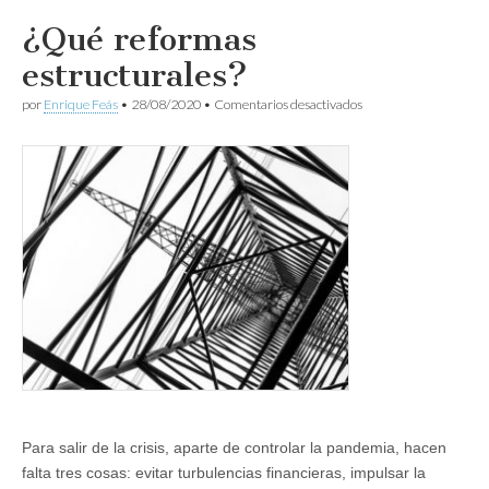
¿Qué reformas
estructurales?
en
por
Enrique Feás
•
28/08/2020
•
Comentarios desactivados
¿Qué
reformas
estructurales?
Para salir de la crisis, aparte de controlar la pandemia, hacen
falta tres cosas: evitar turbulencias financieras, impulsar la