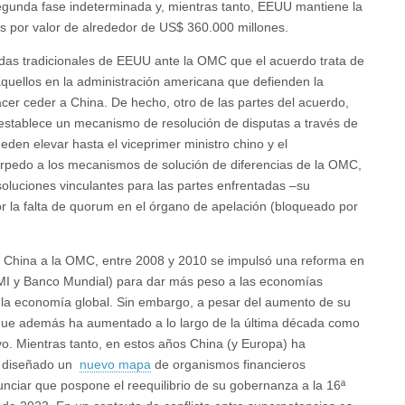
gunda fase indeterminada y, mientras tanto, EEUU mantiene la
s por valor de alrededor de US$ 360.000 millones.
das tradicionales de EEUU ante la OMC que el acuerdo trata de
 aquellos en la administración americana que defienden la
r ceder a China. De hecho, otro de las partes del acuerdo,
 establece un mecanismo de resolución de disputas a través de
eden elevar hasta el viceprimer ministro chino y el
rpedo a los mecanismos de solución de diferencias de la OMC,
oluciones vinculantes para las partes enfrentadas ‒su
r la falta de quorum en el órgano de apelación (bloqueado por
de China a la OMC, entre 2008 y 2010 se impulsó una reforma en
FMI y Banco Mundial) para dar más peso a las economías
la economía global. Sin embargo, a pesar del aumento de su
, que además ha aumentado a lo largo de la última década como
. Mientras tanto, en estos años China (y Europa) ha
ha diseñado un
nuevo mapa
de organismos financieros
ciar que pospone el reequilibrio de su gobernanza a la 16ª