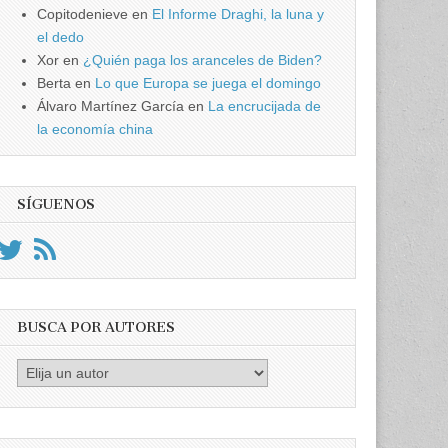
Copitodenieve
en
El Informe Draghi, la luna y
el dedo
Xor
en
¿Quién paga los aranceles de Biden?
Berta
en
Lo que Europa se juega el domingo
Álvaro Martínez García
en
La encrucijada de
la economía china
SÍGUENOS
BUSCA POR AUTORES
Busca
por
Autores