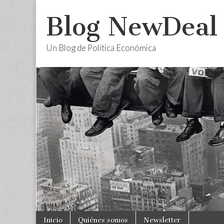
Blog NewDeal
Un Blog de Política Económica
Skip
Main
Inicio
Quiénes somos
Newsletter