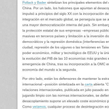
Pollack y Bader
sintetizan los principales elementos de
China. Por un lado, los halcones que apuntan al desaco
impulsó a principios del siglo XX con la incorporación 
integración en el mercado global, se perseguía que se 
una mayor democratización interna del país. Sin embar
la protección estatal de sus empresas ‒empresas públic
masivas en terceros países y limitación a la inversión 
democráticos y la represión doméstica (interferencias e
ciudad, represión de los uigures o las tensiones en T
poder económico, militar y tecnológico de EEUU y la úni
la evolución del PIB de las 10 economías más grandes en
emergencia de China, tras su incorporación a la OMC 
economía del mundo a la segunda.
Por otro lado, están los defensores de mantener la est
internacional ‒posición sintetizada en la
carta
abierta “C
relaciones internacionales, publicada en julio pasado e
jugando limpio con las normas internacionales, se defie
desacoplamiento supone un elevado coste económico pa
Como
veíamos
, cualquier proceso de desintegración e