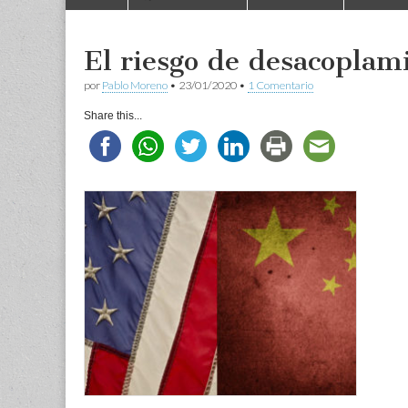
to
menu
content
El riesgo de desacoplam
por
Pablo Moreno
•
23/01/2020
•
1 Comentario
Share this...