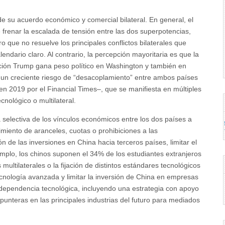
 su acuerdo económico y comercial bilateral. En general, el
frenar la escalada de tensión entre las dos superpotencias,
 que no resuelve los principales conflictos bilaterales que
ndario claro. Al contrario, la percepción mayoritaria es que la
ación Trump gana peso político en Washington y también en
 un creciente riesgo de “desacoplamiento” entre ambos países
en 2019 por el Financial Times‒, que se manifiesta en múltiples
cnológico o multilateral.
 selectiva de los vínculos económicos entre los dos países a
imiento de aranceles, cuotas o prohibiciones a las
ón de las inversiones en China hacia terceros países, limitar el
mplo, los chinos suponen el 34% de los estudiantes extranjeros
ltilaterales o la fijación de distintos estándares tecnológicos
ecnología avanzada y limitar la inversión de China en empresas
u dependencia tecnológica, incluyendo una estrategia con apoyo
s punteras en las principales industrias del futuro para mediados