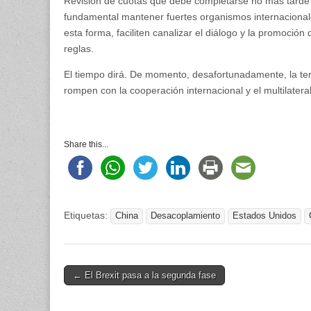
Revisión de cuotas que debe completarse no más tarde 
fundamental mantener fuertes organismos internacional
esta forma, faciliten canalizar el diálogo y la promoci
reglas.
El tiempo dirá. De momento, desafortunadamente, la ten
rompen con la cooperación internacional y el multilater
Share this...
Etiquetas:
China
Desacoplamiento
Estados Unidos
Post
← El Brexit pasa a la segunda fase
navigation