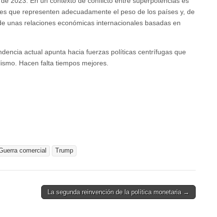
de 2023. En un contexto de conflicto entre superpotencias es
es que representen adecuadamente el peso de los países y, de
ón de unas relaciones económicas internacionales basadas en
dencia actual apunta hacia fuerzas políticas centrífugas que
alismo. Hacen falta tiempos mejores.
Guerra comercial
Trump
La segunda reinvención de la política monetaria →