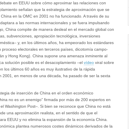
l debate en EEUU sobre cómo aproximar las relaciones con
plamiento señalan que la estrategia de aproximación que se
de China en la OMC en 2001 no ha funcionado. A través de su
adaptara a las normas internacionales y se fuera impulsando
go, China compite de manera desleal en el mercado global con
as, subvenciones, apropiación tecnológica, inversiones
doméstica‒ y, en los últimos años, ha empeorado los estándares
n proceso electorales en terceros países, dicotomía campo-
aiwán y Hong Kong). China supone una amenaza inminente al
ca solución posible es el desacoplamiento ‒el
vídeo
viral sobre
 los últimos 60 años es muy ilustrativo de la rápida
en 2001, en menos de una década, ha pasado de ser la sexta
rategia de inserción de China en el orden económico
hina no es un enemigo” firmada por más de 200 expertos en
n el Washington Post‒. Si bien se reconoce que China no está
nde una aproximación realista, en el sentido de que el
ra EEUU y no elimina la expansión de la economía China.
conómica plantea numerosos costes dinámicos derivados de la