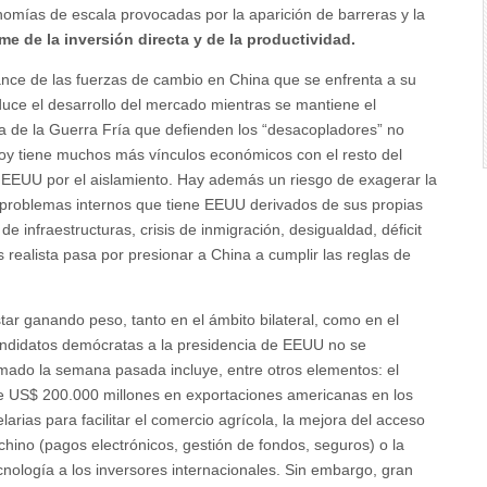
omías de escala provocadas por la aparición de barreras y la
e de la inversión directa y de la productividad.
vance de las fuerzas de cambio en China que se enfrenta a su
oduce el desarrollo del mercado mientras se mantiene el
a de la Guerra Fría que defienden los “desacopladores” no
hoy tiene muchos más vínculos económicos con el resto del
 EEUU por el aislamiento. Hay además un riesgo de exagerar la
problemas internos que tiene EEUU derivados de sus propias
e infraestructuras, crisis de inmigración, desigualdad, déficit
ás realista pasa por presionar a China a cumplir las reglas de
.
tar ganando peso, tanto en el ámbito bilateral, como en el
 candidatos demócratas a la presidencia de EEUU no se
irmado la semana pasada incluye, entre otros elementos: el
e US$ 200.000 millones en exportaciones americanas en los
arias para facilitar el comercio agrícola, la mejora del acceso
chino (pagos electrónicos, gestión de fondos, seguros) o la
cnología a los inversores internacionales. Sin embargo, gran