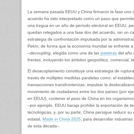
La semana pasada EEUU y China firmaron la fase uno de
acuerdo ha sido interpretado como un paso que permite 
una tregua en un año de período electoral en EEUU, pero
quedan relegados a una fase dos del acuerdo, sin un cale
estrategia de confrontación impulsada por la administr
Pekín, de forma que la economía mundial se enfrente a
‒
decoupling
, elegida como una de las
palabras
del año 
frentes, incluyendo los ámbitos geopolítico, comercial, te
El desacoplamiento constituye una estrategia de ruptura
través de múltiples medidas paralelas como: el establec
transacciones transfronterizas, impulsar la deslocalizaci
movimiento de ciudadanos entre los dos países (por eje
en EEUU), contener el peso de China en los organismos mu
‒por ejemplo, EEUU baraja prohibir la exportación de t
tecnológicas, y, por su parte, China persigue reducir s
estatal,
Made in China 2025
, para desarrollar industria
de esta década‒.