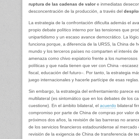
ruptura de las cadenas de valor
e inmediatas desecon
desconcentración de la producción, a través del
desplom
La estrategia de la confrontación dificulta además el a
propio debate político interno por las tensiones que pr
unipartidismo y un escaso avance democrático. La lógic
funciona porque, a diferencia de la URSS, la China de 
mundo y los terceros países no comparten el interés de
amenaza como chivo expiatorio frente a los numerosos 
políticas y que nada tienen que ver con China ‒escasez d
fiscal, educación del futuro‒. Por tanto, la estrategia m
juego internacionales y hacerle partícipe de esas reglas
Sin embargo, la estrategia del enfrentamiento parece es
multilateral (es sintomático que en los debates de los
cuestione). En el ámbito bilateral, el
acuerdo
bilateral f
compromiso por parte de China de compras por valor d
próximos dos años, la revisión de las barreras no arancel
de los servicios financieros estadounidense al mercado 
revisión de la exigencia de China de transferencia de te