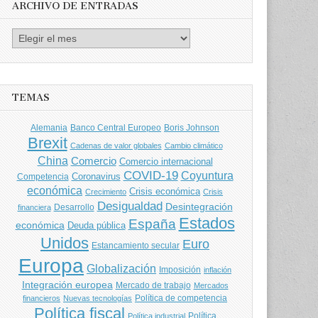
ARCHIVO DE ENTRADAS
Archivo
de
entradas
TEMAS
Banco Central Europeo
Boris Johnson
Alemania
Brexit
Cadenas de valor globales
Cambio climático
China
Comercio
Comercio internacional
COVID-19
Coyuntura
Coronavirus
Competencia
económica
Crisis económica
Crecimiento
Crisis
Desigualdad
Desintegración
financiera
Desarrollo
Estados
España
económica
Deuda pública
Unidos
Euro
Estancamiento secular
Europa
Globalización
Imposición
inflación
Integración europea
Mercado de trabajo
Mercados
Política de competencia
financieros
Nuevas tecnologías
Política fiscal
Política
Política industrial