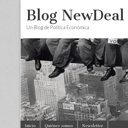
Blog NewDeal
Un Blog de Política Económica
Skip
Main
Inicio
Quiénes somos
Newsletter