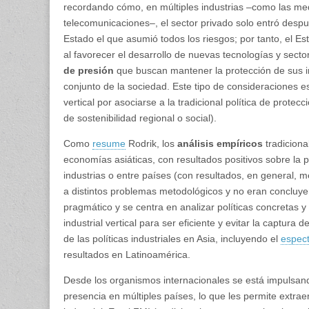
recordando cómo, en múltiples industrias –como las medi
telecomunicaciones–, el sector privado solo entró des­pu
Estado el que asumió todos los riesgos; por tanto, el Es
al favorecer el desarrollo de nuevas tecnologías y sector
de presión
que buscan mantener la protección de sus in
conjunto de la sociedad. Este tipo de consideraciones es
vertical por asociarse a la tradicional política de pro­tec
de sostenibilidad regional o social).
Como
resume
Rodrik, los
análisis empíricos
tradiciona
economías asiáticas, con resultados positivos sobre la po
industrias o entre países (con resultados, en general, men
a distintos problemas metodológicos y no eran concluy
pragmático y se centra en analizar políticas concretas y 
industrial vertical para ser eficiente y evitar la captura 
de las políticas industriales en Asia, incluyendo el
espect
resultados en Latinoamérica.
Desde los organismos internacionales se está impulsan
presencia en múltiples países, lo que les permite extraer