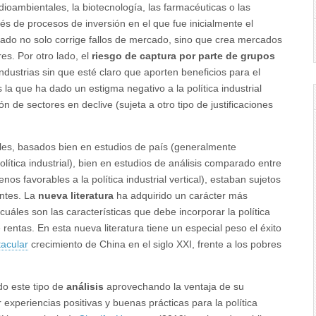
oambientales, la biotecnología, las farmacéuticas o las
és de procesos de inversión en el que fue inicialmente el
tado no solo corri­ge fallos de mercado, sino que crea mercados
es. Por otro lado, el
riesgo de captura por parte de grupos
dustrias sin que esté claro que aporten beneficios para el
 la que ha dado un estigma negativo a la política industrial
ción de sectores en declive (sujeta a otro tipo de justificaciones
les, basados bien en estudios de país (generalmente
lítica industrial), bien en estudios de análisis comparado entre
os favorables a la política industrial vertical), estaban sujetos
entes. La
nueva literatura
ha adquirido un carácter más
cuáles son las características que debe incorporar la política
de rentas. En esta nueva literatura tiene un especial peso el éxito
acular
crecimiento de China en el siglo XXI, frente a los pobres
do este tipo de
análisis
aprovechando la ventaja de su
 experiencias positivas y buenas prácticas para la política