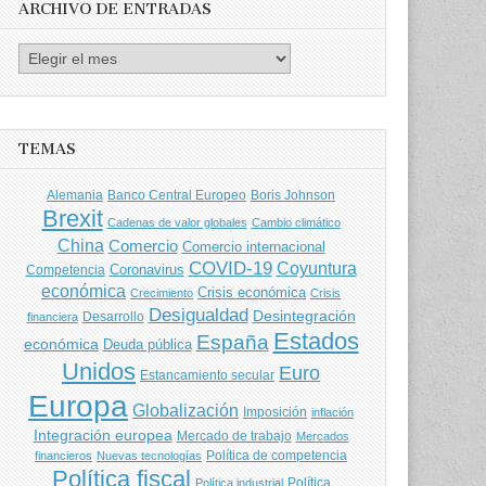
ARCHIVO DE ENTRADAS
Archivo
de
entradas
TEMAS
Banco Central Europeo
Boris Johnson
Alemania
Brexit
Cadenas de valor globales
Cambio climático
China
Comercio
Comercio internacional
COVID-19
Coyuntura
Coronavirus
Competencia
económica
Crisis económica
Crecimiento
Crisis
Desigualdad
Desintegración
financiera
Desarrollo
Estados
España
económica
Deuda pública
Unidos
Euro
Estancamiento secular
Europa
Globalización
Imposición
inflación
Integración europea
Mercado de trabajo
Mercados
Política de competencia
financieros
Nuevas tecnologías
Política fiscal
Política
Política industrial