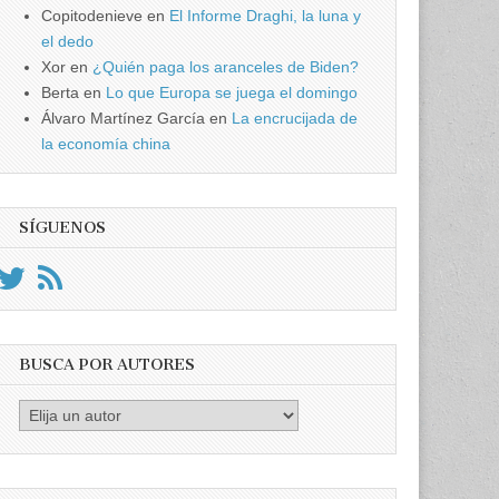
Copitodenieve
en
El Informe Draghi, la luna y
el dedo
Xor
en
¿Quién paga los aranceles de Biden?
Berta
en
Lo que Europa se juega el domingo
Álvaro Martínez García
en
La encrucijada de
la economía china
SÍGUENOS
BUSCA POR AUTORES
Busca
por
Autores