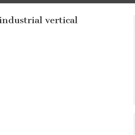
industrial vertical
al