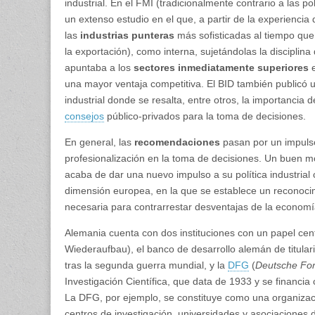
industrial. En el FMI (tradicionalmente contrario a las pol
un extenso estudio en el que, a partir de la experienci
las
industrias punteras
más sofisticadas al tiempo que
la exportación), como interna, sujetándolas la disciplin
apuntaba a los
sectores inmediatamente superiores
e
una mayor ventaja competitiva. El BID también publicó
industrial donde se resalta, entre otros, la importancia d
consejos
público-privados para la toma de decisiones.
En general, las
recomendaciones
pasan por un impulso 
profesionalización en la toma de decisiones. Un buen m
acaba de dar una nuevo impulso a su política industrial
dimensión europea, en la que se establece un reconocim
necesaria para contrarrestar desventajas de la economía
Alemania cuenta con dos instituciones con un papel centra
Wiederaufbau), el banco de desarrollo alemán de titular
tras la segunda guerra mundial, y la
DFG
(
Deutsche Fo
Investigación Científica, que data de 1933 y se financi
La DFG, por ejemplo, se constituye como una organizac
centros de investigación, universidades y asocia­ciones d