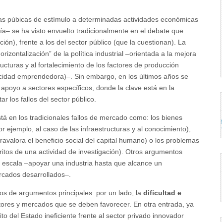
líticas púbicas de estímulo a determinadas actividades económicas
ía– se ha visto envuelto tradicionalmente en el debate que
ción), frente a los del sector público (que la cuestionan). La
izontalización” de la política industrial –orientada a la mejora
tructuras y al fortalecimiento de los factores de producción
acidad emprendedora)–. Sin embargo, en los últimos años se
e apoyo a sectores específicos, donde la clave está en la
r los fallos del sector público.
stá en los tradicionales fallos de mercado como: los bienes
r ejemplo, al caso de las infraestructu­ras y al conocimiento),
fravalora el beneficio social del capital humano) o los problemas
éritos de una actividad de investigación). Otros argumentos
e escala –apoyar una industria hasta que alcance un
cados desarrollados–.
ipos de argumentos principales: por un lado, la
dificultad e
ctores y mercados que se deben favorecer. En otra entrada, ya
del Estado ineficiente frente al sector privado innovador