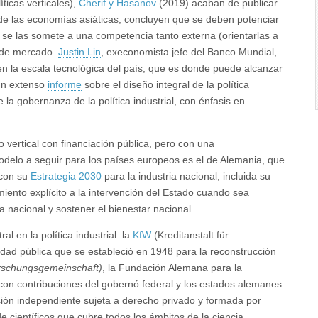
íticas verticales),
Cherif y Hasanov
(2019) acaban de publicar
a de las economías asiáticas, concluyen que se deben potenciar
 se las somete a una competencia tanto externa (orientarlas a
a de mercado.
Justin Lin
, execonomista jefe del Banco Mundial,
n la escala tecnológica del país, que es donde puede alcanzar
 un extenso
informe
sobre el diseño integral de la política
e la gobernanza de la política industrial, con énfasis en
vertical con financiación pública, pero con una
odelo a seguir para los países europeos es el de Alemania, que
 con su
Estrategia 2030
para la industria nacional, incluida su
iento explícito a la intervención del Estado cuando sea
 nacional y sostener el bienestar nacional.
l en la política industrial: la
KfW
(Kreditanstalt für
idad pública que se estableció en 1948 para la reconstrucción
rschungsgemeinschaft)
, la Fundación Alemana para la
a con contribuciones del gobernó federal y los estados alemanes.
ión independiente sujeta a derecho privado y formada por
e científicos que cubre todos los ámbitos de la ciencia,