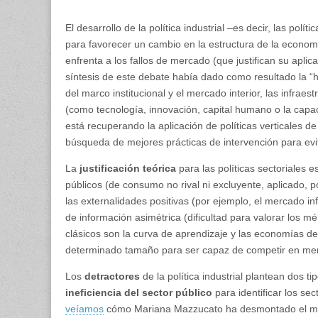
El desarrollo de la política industrial –es decir, las po
para favorecer un cambio en la estructura de la econom
enfrenta a los fallos de mercado (que justifican su aplica
síntesis de este debate había dado como resultado la “hor
del marco institucional y el mer­cado interior, las infraes
(como tecnología, innovación, capital humano o la cap
está recuperando la aplicación de políticas verticales d
búsqueda de mejores prácticas de intervención para evita
La
justificación teórica
para las políticas sectoriales e
públicos (de consumo no rival ni excluyente, aplicado, po
las externalidades positivas (por ejemplo, el mercado in
de información asimétrica (dificultad para valorar los m
clásicos son la curva de aprendizaje y las econo­mías d
determinado tamaño para ser capaz de competir en mer
Los
detractores
de la política industrial plantean dos t
ineficiencia del sector público
para identificar los se
veíamos
cómo Mariana Mazzucato ha desmontado el mito 