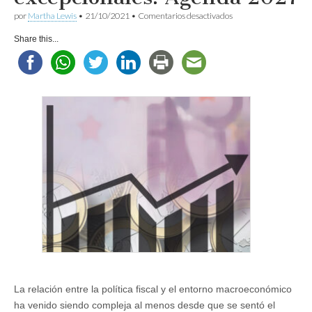
en
por
Martha Lewis
•
21/10/2021
•
Comentarios desactivados
La
política
Share this...
fiscal
en
tiempos
excepcionales:
Agenda
2027
La relación entre la política fiscal y el entorno macroeconómico
ha venido siendo compleja al menos desde que se sentó el