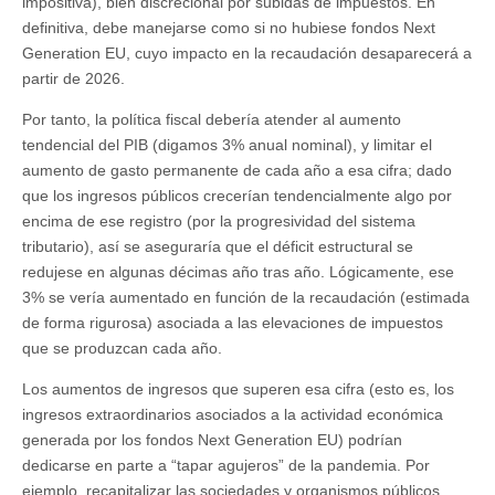
impositiva), bien discrecional por subidas de impuestos. En
definitiva, debe manejarse como si no hubiese fondos Next
Generation EU, cuyo impacto en la recaudación desaparecerá a
partir de 2026.
Por tanto, la política fiscal debería atender al aumento
tendencial del PIB (digamos 3% anual nominal), y limitar el
aumento de gasto permanente de cada año a esa cifra; dado
que los ingresos públicos crecerían tendencialmente algo por
encima de ese registro (por la progresividad del sistema
tributario), así se aseguraría que el déficit estructural se
redujese en algunas décimas año tras año. Lógicamente, ese
3% se vería aumentado en función de la recaudación (estimada
de forma rigurosa) asociada a las elevaciones de impuestos
que se produzcan cada año.
Los aumentos de ingresos que superen esa cifra (esto es, los
ingresos extraordinarios asociados a la actividad económica
generada por los fondos Next Generation EU) podrían
dedicarse en parte a “tapar agujeros” de la pandemia. Por
ejemplo, recapitalizar las sociedades y organismos públicos,