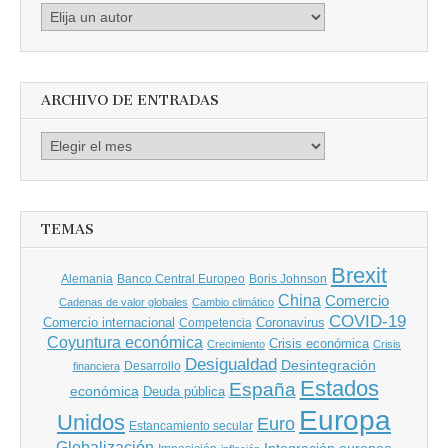
Busca
por
Autores
ARCHIVO DE ENTRADAS
Archivo
de
entradas
TEMAS
Brexit
Banco Central Europeo
Boris Johnson
Alemania
China
Comercio
Cadenas de valor globales
Cambio climático
COVID-19
Comercio internacional
Coronavirus
Competencia
Coyuntura económica
Crisis económica
Crecimiento
Crisis
Desigualdad
Desintegración
financiera
Desarrollo
Estados
España
económica
Deuda pública
Europa
Unidos
Euro
Estancamiento secular
Globalización
Integración europea