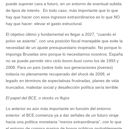
puede suponer cara a futuro, en un entorno de eventual subida
de tipos de interés. En todo caso, más importante que lo que
hay que hacer con esos ingresos extraordinarios es lo que NO
hay que hacer: elevar el gasto estructural.
El objetivo último y fundamental es llegar a 2027, “cuando el
polvo se asiente”, con una posición fiscal manejable que evite la
necesidad de un ajuste presupuestario inopinado. No porque lo
imponga Bruselas sino porque lo necesitamos nosotros. España
no se puede permitir otro ciclo
boom-bust
como los de 1993 y
2008. Para un país (sobre todo sus generaciones jóvenes)
todavía no plenamente recuperado del shock de 2008, el
legado en términos de expectativas frustradas, planes de vida
truncados, malestar social y desafección política sería terrible.
El papel del BCE, o stocks vs flujos
Lo anterior es aún más importante en función del entorno
exterior: el BCE comienza ya a dar señales de un futuro viraje
hacia una política monetaria “menos extraordinaria”, con lo que
el entorno de compra masiva de bonos públicos probablemente