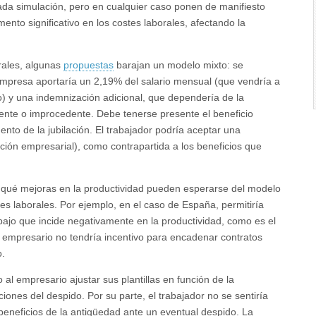
ada simulación, pero en cualquier caso ponen de manifiesto
nto significativo en los costes laborales, afectando la
rales, algunas
propuestas
barajan un modelo mixto: se
a empresa aportaría un 2,19% del salario mensual (que vendría a
) y una indemnización adicional, que dependería de la
dente o improcedente. Debe tenerse presente el beneficio
nto de la jubilación. El trabajador podría aceptar una
ción empresarial), como contrapartida a los beneficios que
as qué mejoras en la productividad pueden esperarse del modelo
 laborales. Por ejemplo, en el caso de España, permitiría
ajo que incide negativamente en la productividad, como es el
l empresario no tendría incentivo para encadenar contratos
o.
 al empresario ajustar sus plantillas en función de la
iones del despido. Por su parte, el trabajador no se sentiría
beneficios de la antigüedad ante un eventual despido. La