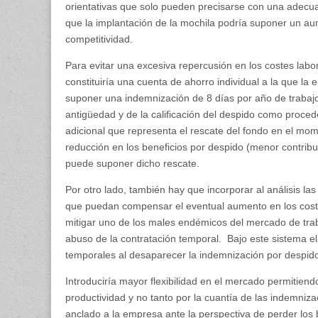
orientativas que solo pueden precisarse con una adecu
que la implantación de la mochila podría suponer un aume
competitividad.
Para evitar una excesiva repercusión en los costes labo
constituiría una cuenta de ahorro individual a la que l
suponer una indemnización de 8 días por año de trabajo
antigüedad y de la calificación del despido como proce
adicional que representa el rescate del fondo en el mome
reducción en los beneficios por despido (menor contribu
puede suponer dicho rescate.
Por otro lado, también hay que incorporar al análisis l
que puedan compensar el eventual aumento en los costes
mitigar uno de los males endémicos del mercado de trab
abuso de la contratación temporal. Bajo este sistema e
temporales al desaparecer la indemnización por despid
Introduciría mayor flexibilidad en el mercado permitiendo
productividad y no tanto por la cuantía de las indemnizac
anclado a la empresa ante la perspectiva de perder los 