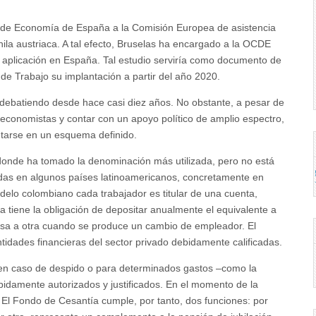
rio de Economía de España a la Comisión Europea de asistencia
ila austriaca. A tal efecto, Bruselas ha encargado a la OCDE
u aplicación en España. Tal estudio serviría como documento de
 de Trabajo su implantación a partir del año 2020.
 debatiendo desde hace casi diez años. No obstante, a pesar de
 economistas y contar con un apoyo político de amplio espectro,
tarse en un esquema definido.
 donde ha tomado la denominación más utilizada, pero no está
das en algunos países latinoamericanos, concretamente en
delo colombiano cada trabajador es titular de una cuenta,
tiene la obligación de depositar anualmente el equivalente a
sa a otra cuando se produce un cambio de empleador. El
tidades financieras del sector privado debidamente calificadas.
o en caso de despido o para determinados gastos –como la
bidamente autorizados y justificados. En el momento de la
s. El Fondo de Cesantía cumple, por tanto, dos funciones: por