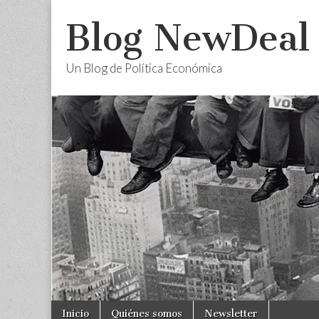
Blog NewDeal
Un Blog de Política Económica
Skip
Main
Inicio
Quiénes somos
Newsletter