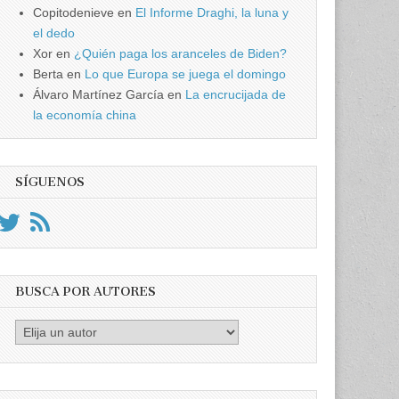
Copitodenieve
en
El Informe Draghi, la luna y
el dedo
Xor
en
¿Quién paga los aranceles de Biden?
Berta
en
Lo que Europa se juega el domingo
Álvaro Martínez García
en
La encrucijada de
la economía china
SÍGUENOS
BUSCA POR AUTORES
Busca
por
Autores