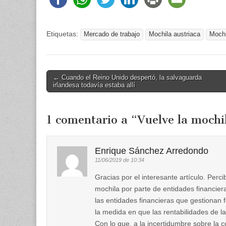
Etiquetas:
Mercado de trabajo
Mochila austriaca
Mochi
Post
← Cuando el Reino Unido despertó, la salvaguarda
irlandesa todavía estaba allí
navigation
1 comentario a “
Vuelve la mochi
Enrique Sánchez Arredondo
11/06/2019 de 10:34
Gracias por el interesante artículo. Perci
mochila por parte de entidades financie
las entidades financieras que gestionan
la medida en que las rentabilidades de l
Con lo que, a la incertidumbre sobre la 