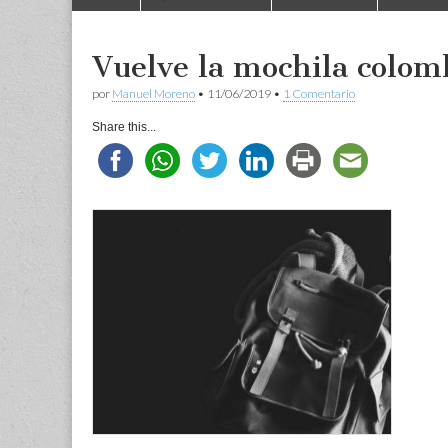
to
menu
content
Vuelve la mochila colom
por
Manuel Moreno
•
11/06/2019
•
1 Comentario
Share this...