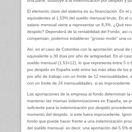
una parte, sustituye a la indemnización por despido y p
El elemento clave del sistema es su financiación. En el
equivalentes al 1,53% del sueldo mensual bruto. En el
salario mensual viene a representar un 8,3%. ¿Qué recu
despido? Dependerá de la rentabilidad del Fondo, así c
compensan, podemos establecer “grosso modo” una com
Así, en el caso de Colombia con la aportación anual d
equivalente a 30 días por año de antigüedad. En el ca
sueldo mensual (1,53×12), lo que representa entre 5 o 
por despido en España esté entre las más altas de los 
por año de trabajo con un límite de 12 mensualidades, e
con un límite de 24 mensualidades, si es improcedente.
Las aportaciones de la empresa al fondo determinan la 
mantener las mismas indemnizaciones en España, se pod
suficiente para la indemnización por despido procedent
momento del despido, si este fuera improcedente. Ignor
fondo que puede hacer frente a una indemnización proc
del sueldo mensual, es decir, una aportación del 5,5% 