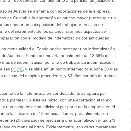
or otra, representa un complemento a la pensión de jubilación.
 caso de Austria se alimenta con aportaciones de la empresa
 caso de Colombia la aportación es mucho mayor puesto que un
rsos quedarían a disposición del trabajador en caso de
omo del incremento de los salarios, si ambos aspectos se
paración con el modelo de indemnización por antigüedad.
e una mensualidad el Fondo podría sostener una indemnización
so de Austria el Fondo acumularía anualmente un 18,36% del
6 días de indemnización por año de trabajo. La indemnización
países
OCDE
, y se sitúa en un punto intermedio: supone 20 días
n el caso del despido procedente, y 33 días por año de trabajo
cuantía de la indemnización por despido. Si se optara por
ría plantear un sistema mixto, con una aportación al fondo
e, y una compensación adicional por parte de la empresa en el
ando la limitación de 12 mensualidades, para alimentar un
edente (20 días/año) se precisaría una acumulación anual 2/3
del sueldo mensual bruto. Evidentemente, son cifras meramente