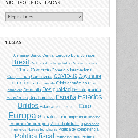
ARCHIVO DE ENTRADAS
Archivo
de
entradas
TEMAS
Banco Central Europeo
Boris Johnson
Alemania
Brexit
Cadenas de valor globales
Cambio climático
China
Comercio
Comercio internacional
COVID-19
Coyuntura
Coronavirus
Competencia
económica
Crisis económica
Crecimiento
Crisis
Desigualdad
Desintegración
financiera
Desarrollo
Estados
España
económica
Deuda pública
Unidos
Euro
Estancamiento secular
Europa
Globalización
Imposición
inflación
Integración europea
Mercado de trabajo
Mercados
Política de competencia
financieros
Nuevas tecnologías
Política fiscal
Política
Política industrial