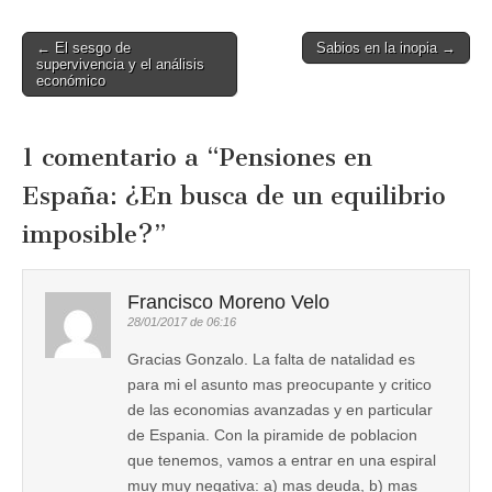
Post
← El sesgo de
Sabios en la inopia →
supervivencia y el análisis
navigation
económico
1 comentario a “
Pensiones en
España: ¿En busca de un equilibrio
imposible?
”
Francisco Moreno Velo
28/01/2017 de 06:16
Gracias Gonzalo. La falta de natalidad es
para mi el asunto mas preocupante y critico
de las economias avanzadas y en particular
de Espania. Con la piramide de poblacion
que tenemos, vamos a entrar en una espiral
muy muy negativa: a) mas deuda, b) mas