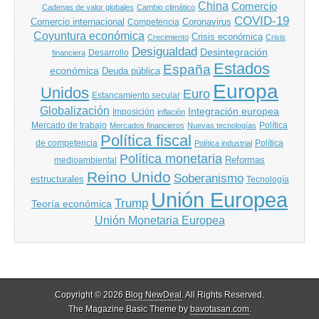
China
Comercio
Cadenas de valor globales
Cambio climático
COVID-19
Comercio internacional
Coronavirus
Competencia
Coyuntura económica
Crisis económica
Crecimiento
Crisis
Desigualdad
Desintegración
financiera
Desarrollo
Estados
España
económica
Deuda pública
Europa
Unidos
Euro
Estancamiento secular
Globalización
Integración europea
Imposición
inflación
Mercado de trabajo
Política
Mercados financieros
Nuevas tecnologías
Política fiscal
de competencia
Política
Política industrial
Política monetaria
Reformas
medioambiental
Reino Unido
Soberanismo
estructurales
Tecnología
Unión Europea
Trump
Teoría económica
Unión Monetaria Europea
Copyright © 2026
Blog NewDeal
. All Rights Reserved.
The Magazine Basic Theme by
bavotasan.com
.