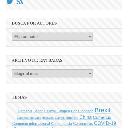
BUSCA POR AUTORES
Busca
por
Autores
ARCHIVO DE ENTRADAS
Archivo
de
entradas
TEMAS
Brexit
Banco Central Europeo
Boris Johnson
Alemania
China
Comercio
Cadenas de valor globales
Cambio climático
COVID-19
Comercio internacional
Coronavirus
Competencia